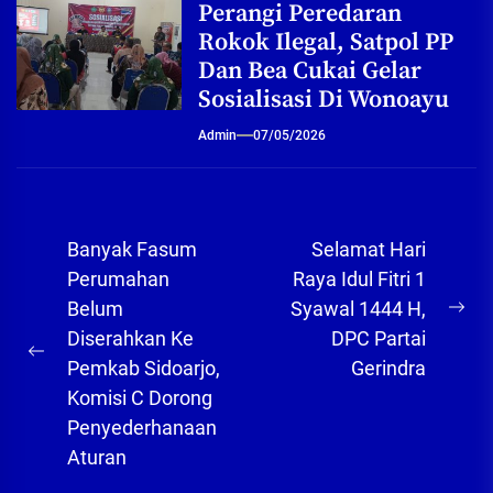
Perangi Peredaran
Rokok Ilegal, Satpol PP
Dan Bea Cukai Gelar
Sosialisasi Di Wonoayu
Admin
07/05/2026
Navigasi
Banyak Fasum
Selamat Hari
pos
Perumahan
Raya Idul Fitri 1
Belum
Syawal 1444 H,
Ne
Diserahkan Ke
DPC Partai
pos
Previous
Pemkab Sidoarjo,
Gerindra
post:
Komisi C Dorong
Penyederhanaan
Aturan