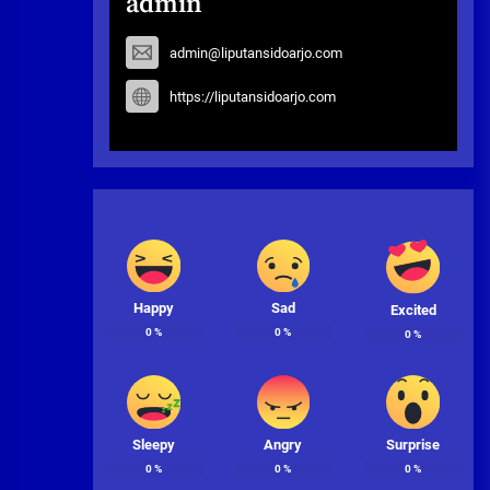
admin
admin@liputansidoarjo.com
https://liputansidoarjo.com
Happy
Sad
Excited
0
%
0
%
0
%
Sleepy
Angry
Surprise
0
%
0
%
0
%