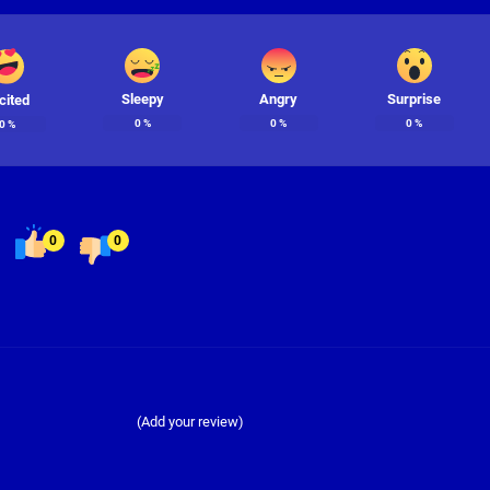
Sleepy
Angry
Surprise
cited
0
%
0
%
0
%
0
%
0
0
(Add your review)