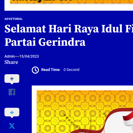
ADVETORIAL
Selamat Hari Raya Idul F
Partai Gerindra
Admin
15/04/2023
Share
Read Time:
0 Second