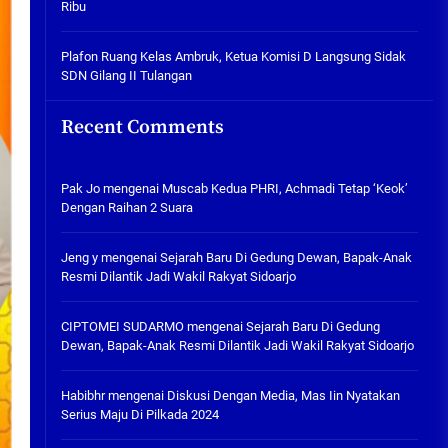
Ribu
Tabuh Perangi Miras, Ealah
Hukumannya Cuma Bayar Rp
300 Ribu
Plafon Ruang Kelas Ambruk, Ketua Komisi D Langsung Sidak
SDN Gilang II Tulangan
05/08/2026
Plafon Ruang Kelas Ambruk,
Recent Comments
Ketua Komisi D Langsung Sidak
SDN Gilang II Tulangan
05/08/2026
Pak Jo
mengenai
Muscab Kedua PHRI, Achmadi Tetap ‘Keok’
Dengan Raihan 2 Suara
Jeng y
mengenai
Sejarah Baru Di Gedung Dewan, Bapak-Anak
Resmi Dilantik Jadi Wakil Rakyat Sidoarjo
CIPTOMEI SUDARMO
mengenai
Sejarah Baru Di Gedung
Dewan, Bapak-Anak Resmi Dilantik Jadi Wakil Rakyat Sidoarjo
Habibhr
mengenai
Diskusi Dengan Media, Mas Iin Nyatakan
Serius Maju Di Pilkada 2024