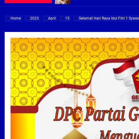
Demi Jajaran Direksi Delta Tirta Ya
Home
2023
April
15
Selamat Hari Raya Idul Fitri 1 Syaw
Pembebasan Lahan Segera Rampun
Peduli Warga Miskin, Bupati Sidoa
Pembebasan Lahan Hampir Rampun
Terima aduan warga, Komisi A cari
Demi Jajaran Direksi Delta Tirta Ya