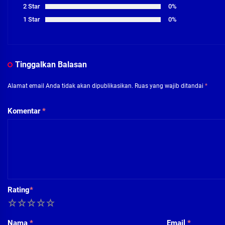
2 Star
0%
1 Star
0%
Tinggalkan Balasan
Alamat email Anda tidak akan dipublikasikan.
Ruas yang wajib ditandai
*
Komentar
*
Rating
*
1
2
3
4
5
Nama
*
Email
*