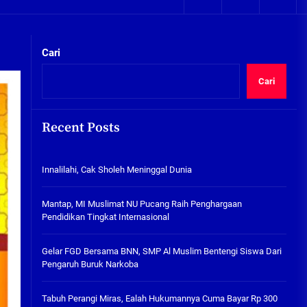
05/08/2026
kta Integritas
Plafon Ruang Kelas Ambruk,
Ketua Komisi D Langsung Sidak
Cari
SDN Gilang II Tulangan
05/08/2026
Cari
Innalilahi, Cak Sholeh
Meninggal Dunia
Recent Posts
07/08/2026
kta Integritas
Innalilahi, Cak Sholeh Meninggal Dunia
Mantap, MI Muslimat NU
Pucang Raih Penghargaan
Pendidikan Tingkat
Mantap, MI Muslimat NU Pucang Raih Penghargaan
Internasional
Pendidikan Tingkat Internasional
06/08/2026
Gelar FGD Bersama BNN, SMP Al
Gelar FGD Bersama BNN, SMP Al Muslim Bentengi Siswa Dari
Muslim Bentengi Siswa Dari
Pengaruh Buruk Narkoba
Pengaruh Buruk Narkoba
05/08/2026
Tabuh Perangi Miras, Ealah Hukumannya Cuma Bayar Rp 300