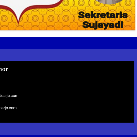
hor
doarjo.com
doarjo.com