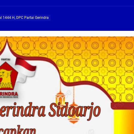
ng Profesional Dan Kapabel, Komisi B Dua Kali Panggil Pansel Dan Minta Ada Pa
al 1444 H, DPC Partai Gerindra
g, Pembangunan Fly Over Gedangan Semakin Dekat
rjo Masif Jalankan Program Rehab RTLH
g, Pembangunan Fly over Gedangan Semakin Dekat
 solusi masalah warga Seketi dan Urangagung
ng Profesional Dan Kapabel, Komisi B Dua Kali Panggil Pansel Dan Minta Ada Pa