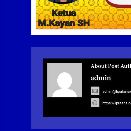
About Post Aut
admin
admin@liputansi
https://liputansi