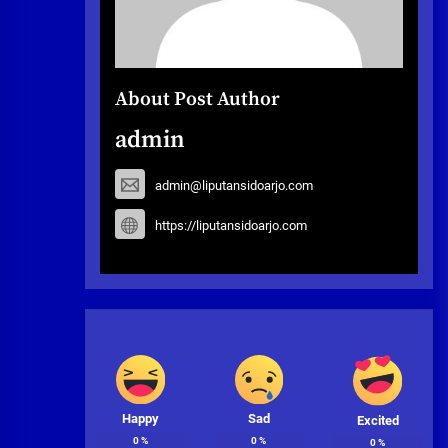
About Post Author
admin
admin@liputansidoarjo.com
https://liputansidoarjo.com
Happy
Sad
Excited
0
%
0
%
0
%