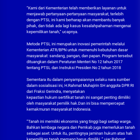
“Kami dari Kementerian telah memberikan layanan untuk
menjawab pertanyaan-pertanyaan masyarakat, terlebih
dengan PTSL ini kami berharap akan membantu banyak
pihak, dan tidak ada lagi kasus kesalahpahaman mengenai
kepemilikan tanah,” ucapnya.
Metode PTSL ini merupakan inovasi pemerintah melalui
Kementerian ATR/BPN untuk memenuhi kebutuhan dasar
masyarakat: sandang, pangan, dan papan. Program tersebut
dituangkan dalam Peraturan Menteri No 12 tahun 2017
tentang PTSL dan Instruksi Presiden No 2 tahun 2018
Sementara itu dalam penyampaiannya selaku nara sumber
dalam sosialisasi ini, H.Rahmat Muhajirin SH anggota DPR RI
dari Fraksi Gerindra, menyatakan
kepastian hukum sertifikat tanah ini sangat penting dimiliki
oleh masyarakat pemilik hak.Dan ini bisa mempercepat
kemakmuran masyarakat Indonesia.
“Tanah ini memiliki ekonomis yang tinggi bagi setiap warga.
Bahkan lembaga negara dan Pemkab juga memerlukan tanah
sebagai aset. Untuk itu, pentingnya jaminan hukum atas hak
kepemilikan tanah memang harus dimiliki.,” ujar Rahmat