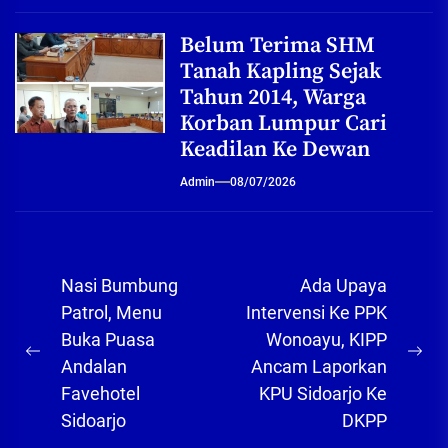
Belum Terima SHM
Tanah Kapling Sejak
Tahun 2014, Warga
Korban Lumpur Cari
Keadilan Ke Dewan
Admin
08/07/2026
Navigasi
Nasi Bumbung
Ada Upaya
pos
Patrol, Menu
Intervensi Ke PPK
Buka Puasa
Wonoayu, KIPP
Previous
Ne
Andalan
Ancam Laporkan
post:
pos
Favehotel
KPU Sidoarjo Ke
Sidoarjo
DKPP