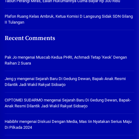
Tabuh Perangi Miras, Ealah Hukumannya Cuma Bayar Rp 300 Ribu
Plafon Ruang Kelas Ambruk, Ketua Komisi D Langsung Sidak SDN Gilang
II Tulangan
Recent Comments
Pak Jo
mengenai
Muscab Kedua PHRI, Achmadi Tetap ‘Keok’ Dengan
Raihan 2 Suara
Jeng y
mengenai
Sejarah Baru Di Gedung Dewan, Bapak-Anak Resmi
Dilantik Jadi Wakil Rakyat Sidoarjo
CIPTOMEI SUDARMO
mengenai
Sejarah Baru Di Gedung Dewan, Bapak-
Anak Resmi Dilantik Jadi Wakil Rakyat Sidoarjo
Habibhr
mengenai
Diskusi Dengan Media, Mas Iin Nyatakan Serius Maju
Di Pilkada 2024