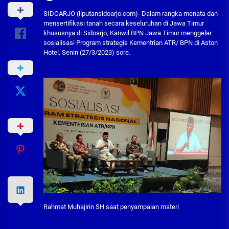
SIDOARJO (liputansidoarjo.com)- Dalam rangka menata dan
mensertifikasi tanah secara keseluruhan di Jawa Timur
khususnya di Sidoarjo, Kanwil BPN Jawa Timur menggelar
sosialisasi Program strategis Kementrian ATR/ BPN di Aston
Hotel, Senin (27/3/2023) sore.
Rahmat Muhajirin SH saat penyampaian materi