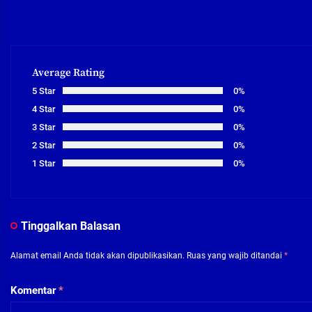
Average Rating
5 Star
0%
4 Star
0%
3 Star
0%
2 Star
0%
1 Star
0%
Tinggalkan Balasan
Alamat email Anda tidak akan dipublikasikan.
Ruas yang wajib ditandai
*
Komentar
*