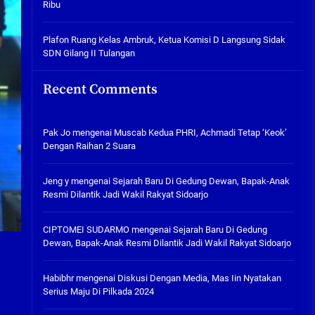
Ribu
Tabuh Perangi Miras, Ealah
Hukumannya Cuma Bayar Rp
300 Ribu
Plafon Ruang Kelas Ambruk, Ketua Komisi D Langsung Sidak
SDN Gilang II Tulangan
05/08/2026
Plafon Ruang Kelas Ambruk,
Recent Comments
Ketua Komisi D Langsung Sidak
SDN Gilang II Tulangan
05/08/2026
Pak Jo
mengenai
Muscab Kedua PHRI, Achmadi Tetap ‘Keok’
Dengan Raihan 2 Suara
Jeng y
mengenai
Sejarah Baru Di Gedung Dewan, Bapak-Anak
Resmi Dilantik Jadi Wakil Rakyat Sidoarjo
CIPTOMEI SUDARMO
mengenai
Sejarah Baru Di Gedung
Dewan, Bapak-Anak Resmi Dilantik Jadi Wakil Rakyat Sidoarjo
Habibhr
mengenai
Diskusi Dengan Media, Mas Iin Nyatakan
Serius Maju Di Pilkada 2024