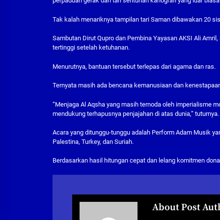
perpaduan gerak dan tari sentuhan kariografi yang luar biasa
Tak kalah menariknya tampilan tari Saman dibawakan 20 s
Sambutan Dirut Qupro dan Pembina Yayasan AKSI Ali Amril, 
tertinggi setelah ketuhanan.
Menurutnya, bantuan tersebut terlepas dari agama dan ras.
Ternyata masih ada bencana kemanusiaan dan kenestapaan di 
“Menjaga Al Aqsha yang masih ternoda oleh imperialisme
mendukung terhapusnya penjajahan di atas dunia,” tuturnya.
Acara yang ditunggu-tunggu adalah Perform Adam Musik ya
Palestina, Turkey, dan Suriah.
Berdasarkan hasil hitungan cepat dan lelang komitmen donas
About Post Aut