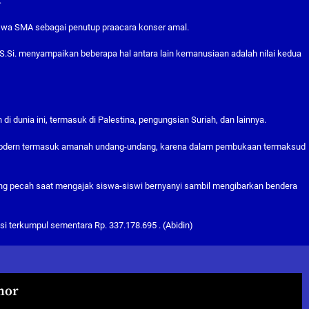
.
iswa SMA sebagai penutup praacara konser amal.
S.Si. menyampaikan beberapa hal antara lain kemanusiaan adalah nilai kedua
dunia ini, termasuk di Palestina, pengungsian Suriah, dan lainnya.
 modern termasuk amanah undang-undang, karena dalam pembukaan termaksud
ng pecah saat mengajak siswa-siswi bernyanyi sambil mengibarkan bendera
i terkumpul sementara Rp. 337.178.695 . (Abidin)
hor