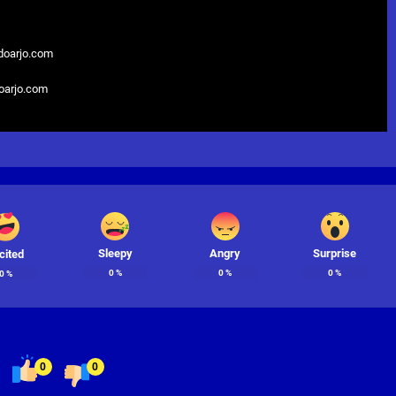
doarjo.com
doarjo.com
Sleepy
Angry
Surprise
cited
0
%
0
%
0
%
0
%
0
0