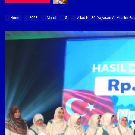
Demi Jajaran Direksi Delta Tirta Ya
Home
2023
Maret
5
Milad Ke 36, Yayasan Al Muslim Gel
Pembebasan Lahan Segera Rampun
Peduli Warga Miskin, Bupati Sidoa
Pembebasan Lahan Hampir Rampun
Terima aduan warga, Komisi A cari
Demi Jajaran Direksi Delta Tirta Ya