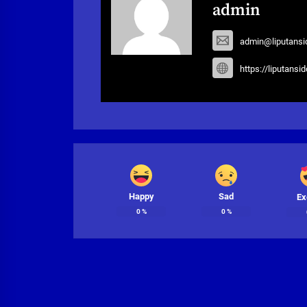
admin
admin@liputansi
https://liputansi
Happy
Sad
Ex
0
%
0
%