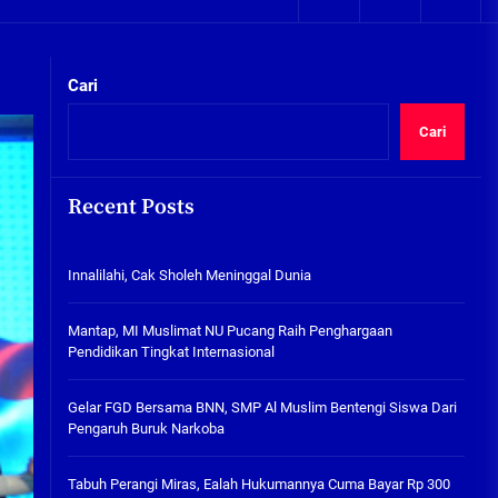
05/08/2026
kta Integritas
Plafon Ruang Kelas Ambruk,
Ketua Komisi D Langsung Sidak
Cari
SDN Gilang II Tulangan
05/08/2026
Cari
Innalilahi, Cak Sholeh
Meninggal Dunia
Recent Posts
07/08/2026
kta Integritas
Innalilahi, Cak Sholeh Meninggal Dunia
Mantap, MI Muslimat NU
Pucang Raih Penghargaan
Pendidikan Tingkat
Mantap, MI Muslimat NU Pucang Raih Penghargaan
Internasional
Pendidikan Tingkat Internasional
06/08/2026
Gelar FGD Bersama BNN, SMP Al
Gelar FGD Bersama BNN, SMP Al Muslim Bentengi Siswa Dari
Muslim Bentengi Siswa Dari
Pengaruh Buruk Narkoba
Pengaruh Buruk Narkoba
05/08/2026
Tabuh Perangi Miras, Ealah Hukumannya Cuma Bayar Rp 300