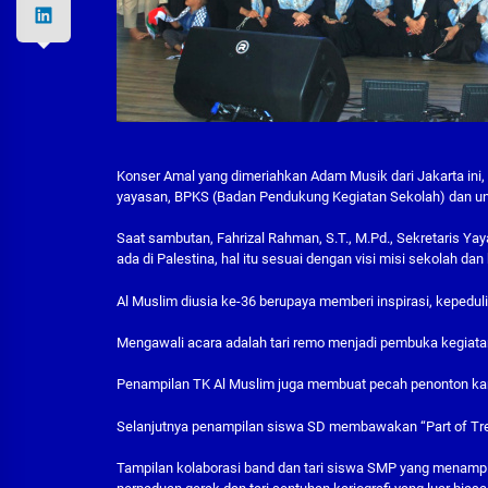
Konser Amal yang dimeriahkan Adam Musik dari Jakarta ini, di
yayasan, BPKS (Badan Pendukung Kegiatan Sekolah) dan u
Saat sambutan, Fahrizal Rahman, S.T., M.Pd., Sekretaris Y
ada di Palestina, hal itu sesuai dengan visi misi sekolah da
Al Muslim diusia ke-36 berupaya memberi inspirasi, kepedu
Mengawali acara adalah tari remo menjadi pembuka kegiatan 
Penampilan TK Al Muslim juga membuat pecah penonton ka
Selanjutnya penampilan siswa SD membawakan “Part of Tre
Tampilan kolaborasi band dan tari siswa SMP yang menamp