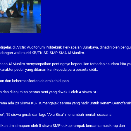
gelar. di Arctic Auditorium Politeknik Perkapalan Surabaya, dihadiri oleh peng
ndangan wali murid KB/TK-SD-SMP-SMA Al Muslim.
ayasan Al Muslim menyampaikan pentingnya kepedulian terhadap saudara kita y
n karakter peduli yang ditanamkan kepada para peserta didik.
lian dan kebermanfaatan dalam kehidupan.
dan dilanjutkan pentas seni yang diwakili oleh 4 siswa SD..
rena ada 23 Siswa KB-TK mengajak semua yang hadir untuk senam Gemofamir
e”, 15 siswa gerak dan lagu “Aku Bisa” menambah meriah suasana.
ilkan tim simapore oleh 5 siswa SMP cukup rampak bersama musik rap dan