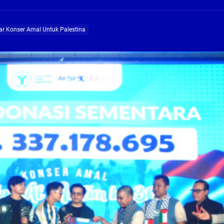
ng Profesional Dan Kapabel, Komisi B Dua Kali Panggil Pansel Dan Minta Ada Pa
ar Konser Amal Untuk Palestina
g, Pembangunan Fly Over Gedangan Semakin Dekat
rjo Masif Jalankan Program Rehab RTLH
g, Pembangunan Fly over Gedangan Semakin Dekat
 solusi masalah warga Seketi dan Urangagung
ng Profesional Dan Kapabel, Komisi B Dua Kali Panggil Pansel Dan Minta Ada Pa