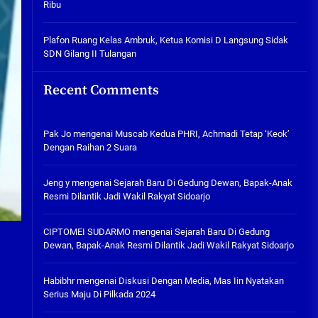
Ribu
Tabuh Perangi Miras, Ealah
Hukumannya Cuma Bayar Rp
300 Ribu
Plafon Ruang Kelas Ambruk, Ketua Komisi D Langsung Sidak
SDN Gilang II Tulangan
05/08/2026
Plafon Ruang Kelas Ambruk,
Recent Comments
Ketua Komisi D Langsung Sidak
SDN Gilang II Tulangan
05/08/2026
Pak Jo
mengenai
Muscab Kedua PHRI, Achmadi Tetap ‘Keok’
Dengan Raihan 2 Suara
Jeng y
mengenai
Sejarah Baru Di Gedung Dewan, Bapak-Anak
Resmi Dilantik Jadi Wakil Rakyat Sidoarjo
CIPTOMEI SUDARMO
mengenai
Sejarah Baru Di Gedung
Dewan, Bapak-Anak Resmi Dilantik Jadi Wakil Rakyat Sidoarjo
Habibhr
mengenai
Diskusi Dengan Media, Mas Iin Nyatakan
Serius Maju Di Pilkada 2024