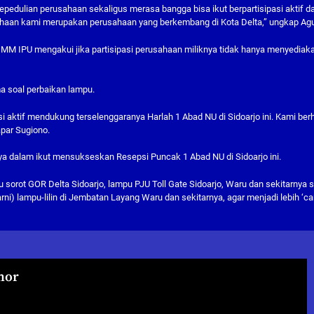
kepedulian perusahaan sekaligus merasa bangga bisa ikut berpartisipasi aktif d
ahaan kami merupakan perusahaan yang berkembang di Kota Delta,” ungkap Ag
 MM IPU mengakui jika partisipasi perusahaan miliknya tidak hanya menyediak
a soal perbaikan lampu.
si aktif mendukung terselenggaranya Harlah 1 Abad NU di Sidoarjo ini. Kami ber
apar Sugiono.
nnya dalam ikut mensukseskan Resepsi Puncak 1 Abad NU di Sidoarjo ini.
 sorot GOR Delta Sidoarjo, lampu PJU Toll Gate Sidoarjo, Waru dan sekitarnya s
i) lampu-lilin di Jembatan Layang Waru dan sekitarnya, agar menjadi lebih ‘can
hor