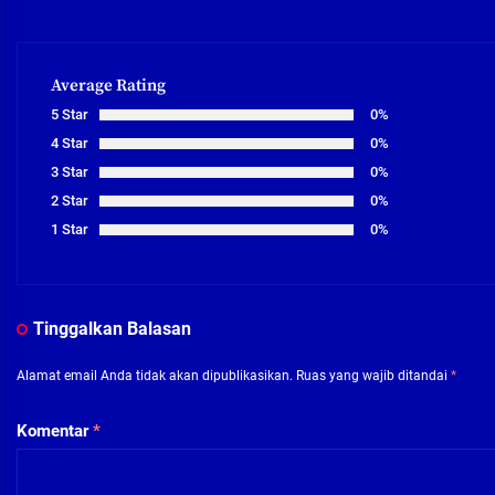
Average Rating
5 Star
0%
4 Star
0%
3 Star
0%
2 Star
0%
1 Star
0%
Tinggalkan Balasan
Alamat email Anda tidak akan dipublikasikan.
Ruas yang wajib ditandai
*
Komentar
*