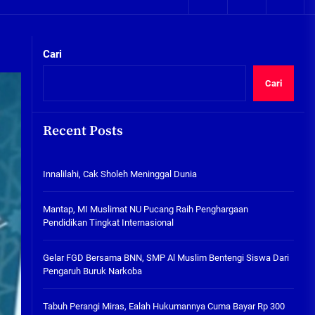
05/08/2026
kta Integritas
Plafon Ruang Kelas Ambruk,
Ketua Komisi D Langsung Sidak
Cari
SDN Gilang II Tulangan
05/08/2026
Cari
Innalilahi, Cak Sholeh
Meninggal Dunia
Recent Posts
07/08/2026
kta Integritas
Innalilahi, Cak Sholeh Meninggal Dunia
Mantap, MI Muslimat NU
Pucang Raih Penghargaan
Pendidikan Tingkat
Mantap, MI Muslimat NU Pucang Raih Penghargaan
Internasional
Pendidikan Tingkat Internasional
06/08/2026
Gelar FGD Bersama BNN, SMP Al
Gelar FGD Bersama BNN, SMP Al Muslim Bentengi Siswa Dari
Muslim Bentengi Siswa Dari
Pengaruh Buruk Narkoba
Pengaruh Buruk Narkoba
05/08/2026
Tabuh Perangi Miras, Ealah Hukumannya Cuma Bayar Rp 300