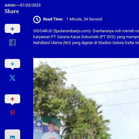
Admin
07/02/2023
Share
Read Time:
1 Minute, 34 Second
SIDOARJO (liputansidoarjo.com)- Diantaranya riuh meriah rat
karyawan PT Sarana Karya Solusindo (PT SKS) yang mempro
Nahdlatul Ulama (NU) yang digelar di Stadion Gelora Delta Si