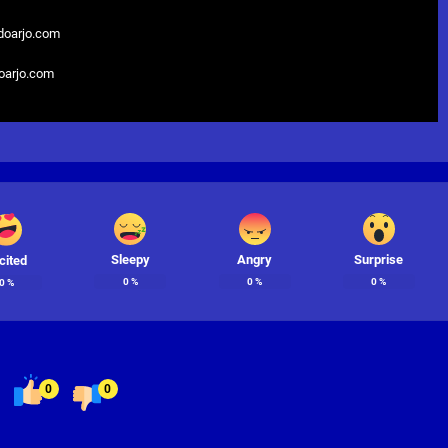
doarjo.com
doarjo.com
Sleepy
Angry
Surprise
cited
0
%
0
%
0
%
0
%
0
0