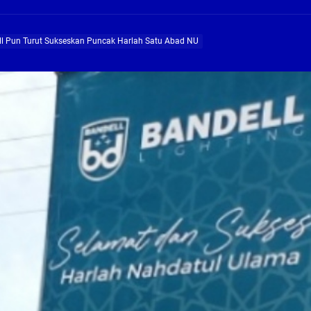
ng Profesional Dan Kapabel, Komisi B Dua Kali Panggil Pansel Dan Minta Ada Pa
l Pun Turut Sukseskan Puncak Harlah Satu Abad NU
g, Pembangunan Fly Over Gedangan Semakin Dekat
rjo Masif Jalankan Program Rehab RTLH
g, Pembangunan Fly over Gedangan Semakin Dekat
 solusi masalah warga Seketi dan Urangagung
ng Profesional Dan Kapabel, Komisi B Dua Kali Panggil Pansel Dan Minta Ada Pa