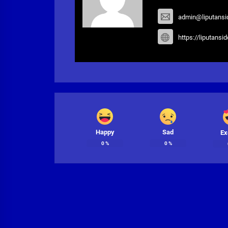
admin@liputansi
https://liputansi
Happy
Sad
Ex
0
%
0
%