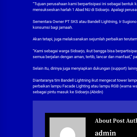
“Tujuan perusahaan kami berpartisipasi ini sebagai bentuk 
mensukseskan harlah 1 Abad NU di Sidoarjo. Apalagi perus
Sementara Owner PT SKS atau Bandell Lightning, Ir Sugiono
konsumsi bagi jamaah.
Akan tetapi, juga melaksanakan sejumlah perbaikan terutam
“Kami sebagai warga Sidoarjo, ikut bangga bisa berpartisipa
semua berjalan dengan aman, tertib, lancar dan manfaat,” p
Selain itu, dirinya juga menyiapkan dukungan (support) lai
Diantaranya tim Bandell Lightning ikut mengecat tower lampu
perbaikan lampu Facade Lighting atau lampu RGB (warna warn
sebagai pintu masuk ke Sidoarjo.(Abidin)
About Post Aut
admin