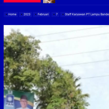
Demi Jajaran Direksi Delta Tirta Ya
Home
2023
Februari
7
Staff Karyawan PT Lampu Bandel
Pembebasan Lahan Segera Rampun
Peduli Warga Miskin, Bupati Sidoa
Pembebasan Lahan Hampir Rampun
Terima aduan warga, Komisi A cari
Demi Jajaran Direksi Delta Tirta Ya