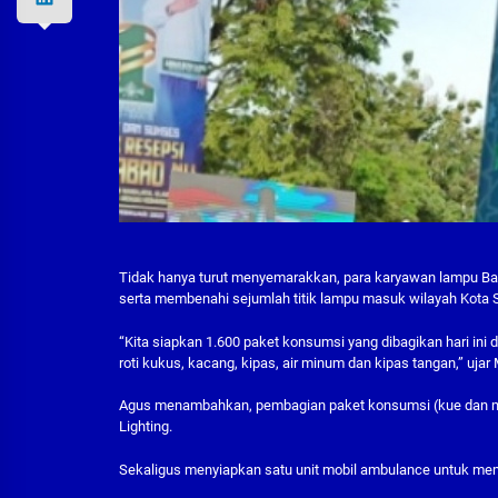
Tidak hanya turut menyemarakkan, para karyawan lampu Ban
serta membenahi sejumlah titik lampu masuk wilayah Kota S
“Kita siapkan 1.600 paket konsumsi yang dibagikan hari ini 
roti kukus, kacang, kipas, air minum dan kipas tangan,” uja
Agus menambahkan, pembagian paket konsumsi (kue dan min
Lighting.
Sekaligus menyiapkan satu unit mobil ambulance untuk me