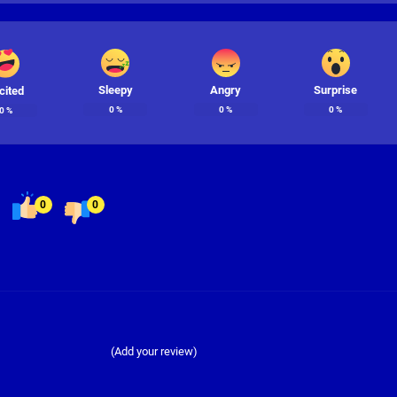
Sleepy
Angry
Surprise
cited
0
%
0
%
0
%
0
%
0
0
(Add your review)