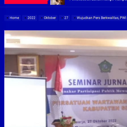
Demi Jajaran Direksi Delta Tirta Ya
Home
2022
Oktober
27
Wujudkan Pers Berkwalitas, PWI 
Pembebasan Lahan Segera Rampun
Peduli Warga Miskin, Bupati Sidoa
Pembebasan Lahan Hampir Rampun
Terima aduan warga, Komisi A cari
Demi Jajaran Direksi Delta Tirta Ya