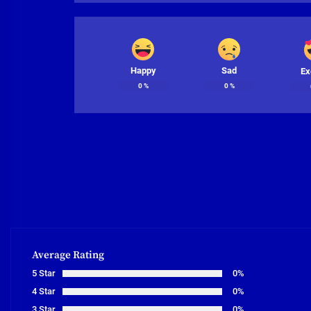
Happy
Sad
Ex
0
%
0
%
Average Rating
5 Star
0%
4 Star
0%
3 Star
0%