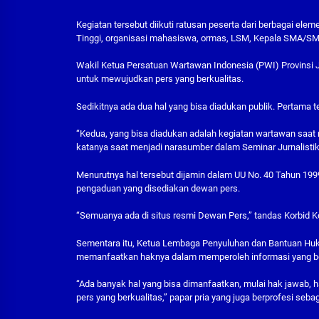
Kegiatan tersebut diikuti ratusan peserta dari berbagai el
Tinggi, organisasi mahasiswa, ormas, LSM, Kepala SMA/S
Wakil Ketua Persatuan Wartawan Indonesia (PWI) Provinsi
untuk mewujudkan pers yang berkualitas.
Sedikitnya ada dua hal yang bisa diadukan publik. Pertama ter
“Kedua, yang bisa diadukan adalah kegiatan wartawan saat m
katanya saat menjadi narasumber dalam Seminar Jurnalistik 
Menurutnya hal tersebut dijamin dalam UU No. 40 Tahun 1999
pengaduan yang disediakan dewan pers.
“Semuanya ada di situs resmi Dewan Pers,” tandas Korbid Ko
Sementara itu, Ketua Lembaga Penyuluhan dan Bantuan Huk
memanfaatkan haknya dalam memperoleh informasi yang ben
“Ada banyak hal yang bisa dimanfaatkan, mulai hak jawab, 
pers yang berkualitas,” papar pria yang juga berprofesi sebag