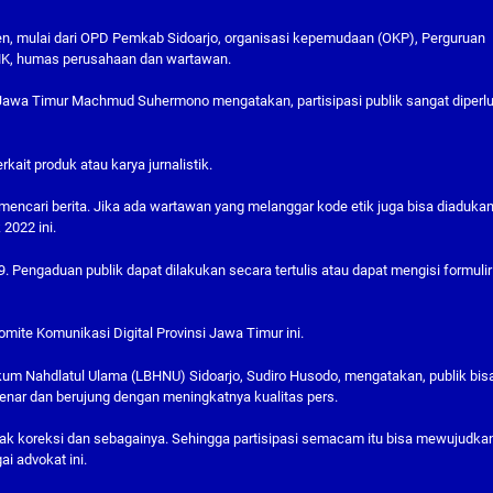
emen, mulai dari OPD Pemkab Sidoarjo, organisasi kepemudaan (OKP), Perguruan
MK, humas perusahaan dan wartawan.
 Jawa Timur Machmud Suhermono mengatakan, partisipasi publik sangat diperl
kait produk atau karya jurnalistik.
encari berita. Jika ada wartawan yang melanggar kode etik juga bisa diadukan
2022 ini.
. Pengaduan publik dapat dilakukan secara tertulis atau dapat mengisi formulir
mite Komunikasi Digital Provinsi Jawa Timur ini.
um Nahdlatul Ulama (LBHNU) Sidoarjo, Sudiro Husodo, mengatakan, publik bis
ar dan berujung dengan meningkatnya kualitas pers.
hak koreksi dan sebagainya. Sehingga partisipasi semacam itu bisa mewujudka
ai advokat ini.