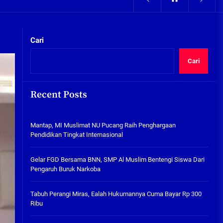
05/08/2026
kta Integritas
Pengairan Sawah Minim, Petani
Kepunten Beralih Tanam Bamer
Cari
05/08/2026
Cari
Mantap, MI Muslimat NU
Pucang Raih Penghargaan
Pendidikan Tingkat
Recent Posts
Internasional
06/08/2026
kta Integritas
Mantap, MI Muslimat NU Pucang Raih Penghargaan
Gelar FGD Bersama BNN, SMP Al
Pendidikan Tingkat Internasional
Muslim Bentengi Siswa Dari
Pengaruh Buruk Narkoba
Gelar FGD Bersama BNN, SMP Al Muslim Bentengi Siswa Dari
05/08/2026
Pengaruh Buruk Narkoba
Tabuh Perangi Miras, Ealah
Hukumannya Cuma Bayar Rp
Tabuh Perangi Miras, Ealah Hukumannya Cuma Bayar Rp 300
300 Ribu
Ribu
05/08/2026