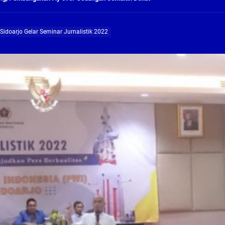
ng Profesional Dan Kapabel, Komisi B Dua Kali Panggil Pansel Dan Minta Ada Pa
Sidoarjo Gelar Seminar Jurnalistik 2022
g, Pembangunan Fly Over Gedangan Semakin Dekat
rjo Masif Jalankan Program Rehab RTLH
g, Pembangunan Fly over Gedangan Semakin Dekat
 solusi masalah warga Seketi dan Urangagung
ng Profesional Dan Kapabel, Komisi B Dua Kali Panggil Pansel Dan Minta Ada Pa