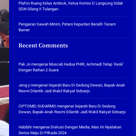
Plafon Ruang Kelas Ambruk,
Plafon Ruang Kelas Ambruk, Ketua Komisi D Langsung Sidak
Ketua Komisi D Langsung Sidak
SDN Gilang II Tulangan
SDN Gilang II Tulangan
05/08/2026
Pengairan Sawah Minim, Petani Kepunten Beralih Tanam
Bamer
Pengairan Sawah Minim, Petani
Kepunten Beralih Tanam Bamer
Recent Comments
05/08/2026
Pak Jo
mengenai
Muscab Kedua PHRI, Achmadi Tetap ‘Keok’
Dengan Raihan 2 Suara
Jeng y
mengenai
Sejarah Baru Di Gedung Dewan, Bapak-Anak
Resmi Dilantik Jadi Wakil Rakyat Sidoarjo
CIPTOMEI SUDARMO
mengenai
Sejarah Baru Di Gedung
Dewan, Bapak-Anak Resmi Dilantik Jadi Wakil Rakyat Sidoarjo
Habibhr
mengenai
Diskusi Dengan Media, Mas Iin Nyatakan
Serius Maju Di Pilkada 2024