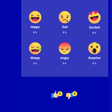
Happy
Sad
Excited
0
%
0
%
0
%
Sleepy
Angry
Surprise
0
%
0
%
0
%
0
0