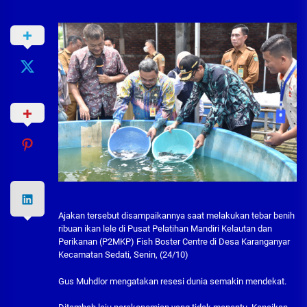
Ajakan tersebut disampaikannya saat melakukan tebar benih
ribuan ikan lele di Pusat Pelatihan Mandiri Kelautan dan
Perikanan (P2MKP) Fish Boster Centre di Desa Karanganyar
Kecamatan Sedati, Senin, (24/10)
Gus Muhdlor mengatakan resesi dunia semakin mendekat.