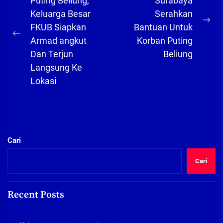
pos
Puting Beliung,
Surabaya
Keluarga Besar
Serahkan
Ne
FKUB Siapkan
Bantuan Untuk
Previous
pos
Armad angkut
Korban Puting
post:
Dan Terjun
Beliung
Langsung Ke
Lokasi
Cari
Cari
Recent Posts