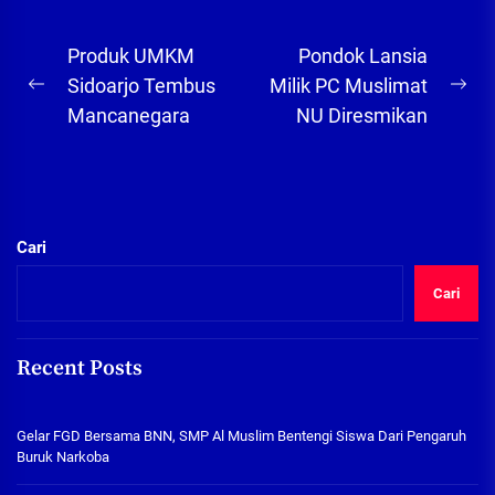
Navigasi
Produk UMKM
Pondok Lansia
pos
Sidoarjo Tembus
Milik PC Muslimat
Previous
Ne
Mancanegara
NU Diresmikan
post:
pos
Cari
Cari
Recent Posts
Gelar FGD Bersama BNN, SMP Al Muslim Bentengi Siswa Dari Pengaruh
Buruk Narkoba