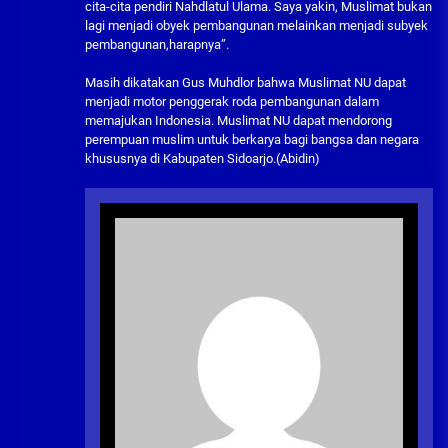
cita-cita pendiri Nahdlatul Ulama. Saya yakin, Muslimat bukan
lagi menjadi obyek pembangunan melainkan menjadi subyek
pembangunan,harapnya”.
Masih dikatakan Gus Muhdlor bahwa Muslimat NU dapat
menjadi motor penggerak roda pembangunan dalam
memajukan Indonesia. Muslimat NU dapat mendorong
perempuan muslim untuk berkarya bagi bangsa dan negara
khususnya di Kabupaten Sidoarjo.(Abidin)