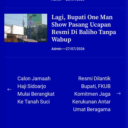
Lagi, Bupati One Man
Show Pasang Ucapan
Resmi Di Baliho Tanpa
Wabup
Admin
27/07/2026
Navigasi
Calon Jamaah
Resmi Dilantik
pos
Haji Sidoarjo
Bupati, FKUB
Previous
Mulai Berangkat
Komitmen Jaga
Ne
post:
Ke Tanah Suci
Kerukunan Antar
pos
Umat Beragama