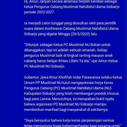
Hj. Ainun Jariyah secara aklamasi terpilih kembali sebagai
ketua Pengurus Cabang Muslimat Nahdlatul Ulama Sidoarjo
periode 2022-2027.
Ia menjadi calon tunggal yang diusulkan oleh para pemilik
suara dalam Konferensi Cabang Muslimat Nahdlatul Ulama
Sidoarjo yang digelar Minggu (20/3/2022) lalu.
“Ditunjuk sebagai Ketua PC Muslimat NU Bukan untuk
dibanggakan, tapi ini adalah sebuah amanah. Setiap
pengurus Muslimat baik di tingkat ranting maupun anak
cabang harus belajar ikhlas Lillahi Ta’ala,” ujar Ainun Ketua
PC Muslimat NU Sidoarjo.
Gubernur Jawa timur Khofifah Indar Parawansa selaku Ketua
Umum PP Muslimat NU turut mengapresiasi kerja keras
Pengurus Cabang (PC) Muslimat Nahdlatul Ulama (NU)
Kabupaten Sidoarjo yang telah membangun pondok khusus
bagi para Lansia. Menurutnya, ini merupakan bukti nyata
bahwa organisasi PC Muslimat NU Sidoarjo mampu
memberikan manfaat bagi masyarakat di sekitarnya.
“Saya bersyukur bahwa kerja keras panjenengan semua
tetap menjunjung tinggi kebermanfaatan bagi sesama umat,”