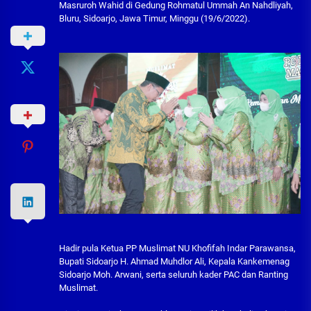
Masruroh Wahid di Gedung Rohmatul Ummah An Nahdliyah,
Bluru, Sidoarjo, Jawa Timur, Minggu (19/6/2022).
Hadir pula Ketua PP Muslimat NU Khofifah Indar Parawansa,
Bupati Sidoarjo H. Ahmad Muhdlor Ali, Kepala Kankemenag
Sidoarjo Moh. Arwani, serta seluruh kader PAC dan Ranting
Muslimat.