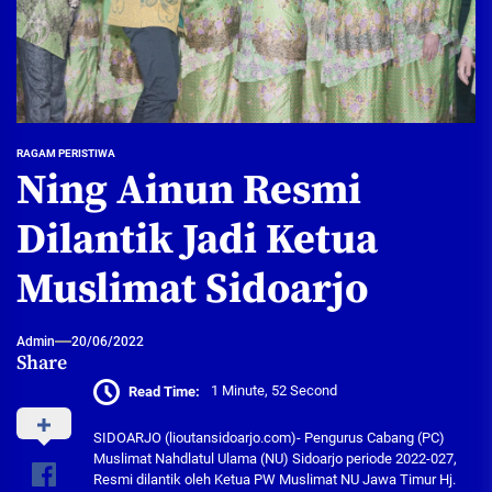
RAGAM PERISTIWA
Ning Ainun Resmi
Dilantik Jadi Ketua
Muslimat Sidoarjo
Admin
20/06/2022
Share
Read Time:
1 Minute, 52 Second
SIDOARJO (lioutansidoarjo.com)- Pengurus Cabang (PC)
Muslimat Nahdlatul Ulama (NU) Sidoarjo periode 2022-027,
Resmi dilantik oleh Ketua PW Muslimat NU Jawa Timur Hj.