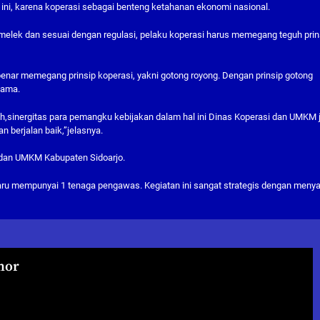
 ini, karena koperasi sebagai benteng ketahanan ekonomi nasional.
 melek dan sesuai dengan regulasi, pelaku koperasi harus memegang teguh prin
enar memegang prinsip koperasi, yakni gotong royong. Dengan prinsip gotong
sama.
uh,sinergitas para pemangku kebijakan dalam hal ini Dinas Koperasi dan UMKM 
 berjalan baik,”jelasnya.
i dan UMKM Kabupaten Sidoarjo.
ru mempunyai 1 tenaga pengawas. Kegiatan ini sangat strategis dengan meny
hor