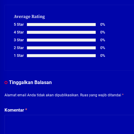
Average Rating
5 Star
0%
4 Star
0%
3 Star
0%
2 Star
0%
1 Star
0%
Tinggalkan Balasan
Alamat email Anda tidak akan dipublikasikan.
Ruas yang wajib ditandai
*
Komentar
*