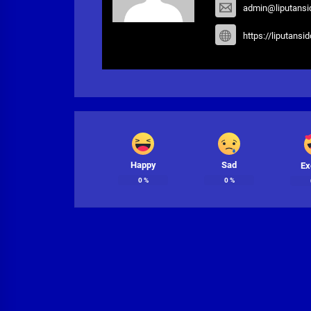
admin@liputansi
https://liputansi
Happy
Sad
Ex
0
%
0
%