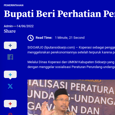
PEMERINTAHAN
Bupati Beri Perhatian P
Admin
14/06/2022
Share
Read Time:
1 Minute, 21 Second
SIDOARJO (liputansidoarjo.com) – Koperasi sebagai pengge
menggelorakan perekonomiannya setelah terpuruk karena p
Melalui Dinas Koperasi dan UMKM Kabupaten Sidoarjo yang
dengan menggelar sosialisasi Peraturan Perundang-undanga