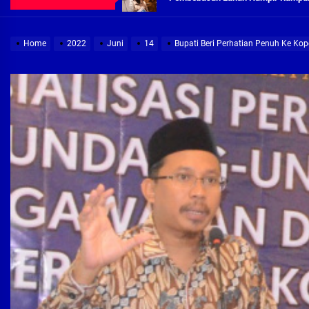
Demi Jajaran Direksi Delta Tirta Ya
Home
2022
Juni
14
Bupati Beri Perhatian Penuh Ke Kop
Pembebasan Lahan Segera Rampun
Peduli Warga Miskin, Bupati Sidoa
Pembebasan Lahan Hampir Rampun
Terima aduan warga, Komisi A cari
Demi Jajaran Direksi Delta Tirta Ya