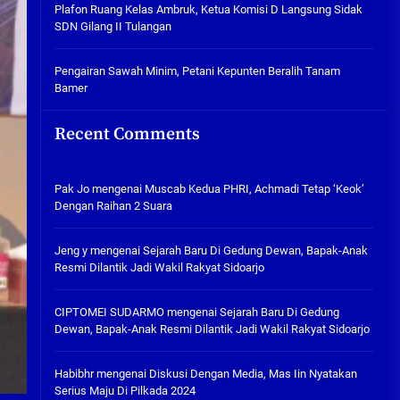
Plafon Ruang Kelas Ambruk,
Plafon Ruang Kelas Ambruk, Ketua Komisi D Langsung Sidak
Ketua Komisi D Langsung Sidak
SDN Gilang II Tulangan
SDN Gilang II Tulangan
05/08/2026
Pengairan Sawah Minim, Petani Kepunten Beralih Tanam
Bamer
Pengairan Sawah Minim, Petani
Kepunten Beralih Tanam Bamer
Recent Comments
05/08/2026
Pak Jo
mengenai
Muscab Kedua PHRI, Achmadi Tetap ‘Keok’
Dengan Raihan 2 Suara
Jeng y
mengenai
Sejarah Baru Di Gedung Dewan, Bapak-Anak
Resmi Dilantik Jadi Wakil Rakyat Sidoarjo
CIPTOMEI SUDARMO
mengenai
Sejarah Baru Di Gedung
Dewan, Bapak-Anak Resmi Dilantik Jadi Wakil Rakyat Sidoarjo
Habibhr
mengenai
Diskusi Dengan Media, Mas Iin Nyatakan
Serius Maju Di Pilkada 2024