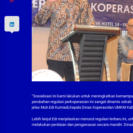
“Sosialisasi ini kami lakukan untuk meningkatkan kemamp
perubahan regulasi perkoperasian ini sangat dinamis sekali
jelas Muh.Edi Kurniadi,Kepala Dinas Koperasidan UMKM Kab
Lebih lanjut Edi menjelaskan menurut regulasi terbaru ini, 
melakukan penilaian dan pengawasan secara mandiri. Dinas h