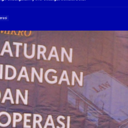
ng Profesional Dan Kapabel, Komisi B Dua Kali Panggil Pansel Dan Minta Ada Pa
erasi
g, Pembangunan Fly Over Gedangan Semakin Dekat
rjo Masif Jalankan Program Rehab RTLH
g, Pembangunan Fly over Gedangan Semakin Dekat
 solusi masalah warga Seketi dan Urangagung
ng Profesional Dan Kapabel, Komisi B Dua Kali Panggil Pansel Dan Minta Ada Pa