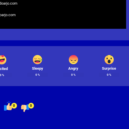
doarjo.com
doarjo.com
Sleepy
Angry
Surprise
cited
0
%
0
%
0
%
0
%
0
0