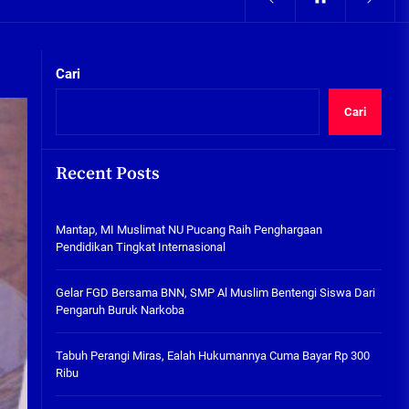
05/08/2026
kta Integritas
Pengairan Sawah Minim, Petani
Kepunten Beralih Tanam Bamer
Cari
05/08/2026
Cari
Mantap, MI Muslimat NU
Pucang Raih Penghargaan
Pendidikan Tingkat
Recent Posts
Internasional
06/08/2026
kta Integritas
Mantap, MI Muslimat NU Pucang Raih Penghargaan
Gelar FGD Bersama BNN, SMP Al
Pendidikan Tingkat Internasional
Muslim Bentengi Siswa Dari
Pengaruh Buruk Narkoba
Gelar FGD Bersama BNN, SMP Al Muslim Bentengi Siswa Dari
05/08/2026
Pengaruh Buruk Narkoba
Tabuh Perangi Miras, Ealah
Hukumannya Cuma Bayar Rp
Tabuh Perangi Miras, Ealah Hukumannya Cuma Bayar Rp 300
300 Ribu
Ribu
05/08/2026