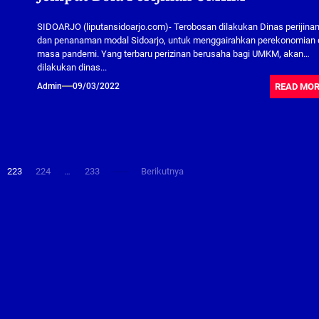
SIDOARJO (liputansidoarjo.com)- Terobosan dilakukan Dinas perijina
dan penanaman modal Sidoarjo, untuk menggairahkan perekonomian 
masa pandemi. Yang terbaru perizinan berusaha bagi UMKM, akan
dilakukan dinas...
READ MO
Admin
09/03/2022
223
224
…
233
Berikutnya