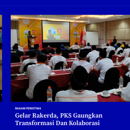
ng Profesional Dan Kapabel, Komisi B Dua Kali Panggil Pansel Dan Minta Ada Pa
g, Pembangunan Fly Over Gedangan Semakin Dekat
rjo Masif Jalankan Program Rehab RTLH
g, Pembangunan Fly over Gedangan Semakin Dekat
 solusi masalah warga Seketi dan Urangagung
ng Profesional Dan Kapabel, Komisi B Dua Kali Panggil Pansel Dan Minta Ada Pa
RAGAM PERISTIWA
Gelar Rakerda, PKS Gaungkan
Transformasi Dan Kolaborasi