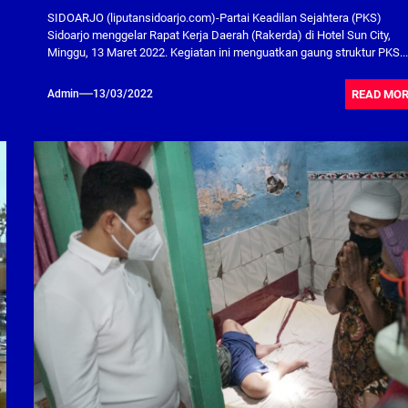
SIDOARJO (liputansidoarjo.com)-Partai Keadilan Sejahtera (PKS)
Sidoarjo menggelar Rapat Kerja Daerah (Rakerda) di Hotel Sun City,
Minggu, 13 Maret 2022. Kegiatan ini menguatkan gaung struktur PKS..
READ MO
Admin
13/03/2022