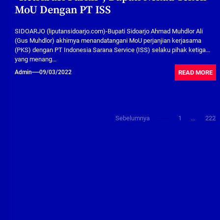
MoU Dengan PT ISS
SIDOARJO (liputansidoarjo.com)-Bupati Sidoarjo Ahmad Muhdlor Ali
(Gus Muhdlor) akhirnya menandatangani MoU perjanjian kerjasama
(PKS) dengan PT Indonesia Sarana Service (ISS) selaku pihak ketiga
yang menang...
READ MORE
Admin
09/03/2022
Paginasi
Sebelumnya
1
…
222
pos