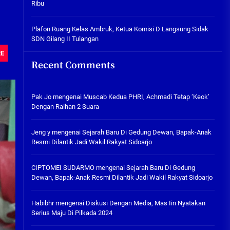
Ribu
Tabuh Perangi Miras, Ealah
Hukumannya Cuma Bayar Rp
300 Ribu
Plafon Ruang Kelas Ambruk, Ketua Komisi D Langsung Sidak
.
SDN Gilang II Tulangan
05/08/2026
RE
Plafon Ruang Kelas Ambruk,
Recent Comments
Ketua Komisi D Langsung Sidak
SDN Gilang II Tulangan
05/08/2026
Pak Jo
mengenai
Muscab Kedua PHRI, Achmadi Tetap ‘Keok’
Dengan Raihan 2 Suara
Jeng y
mengenai
Sejarah Baru Di Gedung Dewan, Bapak-Anak
Resmi Dilantik Jadi Wakil Rakyat Sidoarjo
CIPTOMEI SUDARMO
mengenai
Sejarah Baru Di Gedung
Dewan, Bapak-Anak Resmi Dilantik Jadi Wakil Rakyat Sidoarjo
Habibhr
mengenai
Diskusi Dengan Media, Mas Iin Nyatakan
Serius Maju Di Pilkada 2024