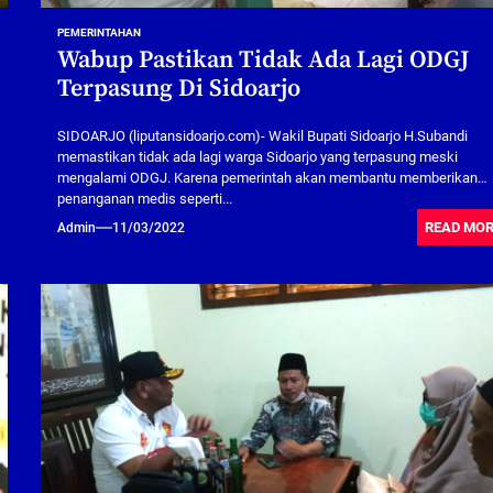
PEMERINTAHAN
Wabup Pastikan Tidak Ada Lagi ODGJ
Terpasung Di Sidoarjo
SIDOARJO (liputansidoarjo.com)- Wakil Bupati Sidoarjo H.Subandi
memastikan tidak ada lagi warga Sidoarjo yang terpasung meski
mengalami ODGJ. Karena pemerintah akan membantu memberikan
penanganan medis seperti...
READ MO
Admin
11/03/2022