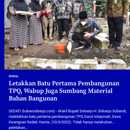
SOSIAL
Letakkan Batu Pertama Pembangunan
TPQ, Wabup Juga Sumbang Material
Bahan Bangunan
SEDATI (kabarsidoarjo.com) - Wakil Bupati Sidoarjo H. Sidoarjo Subandi,
meletakkan batu pertama pembangunan TPQ Darul Istiqomah, Desa
Kwangsan Sedati. Kamis, (10/3/2022). Tidak hanya melakukan
peletakan...