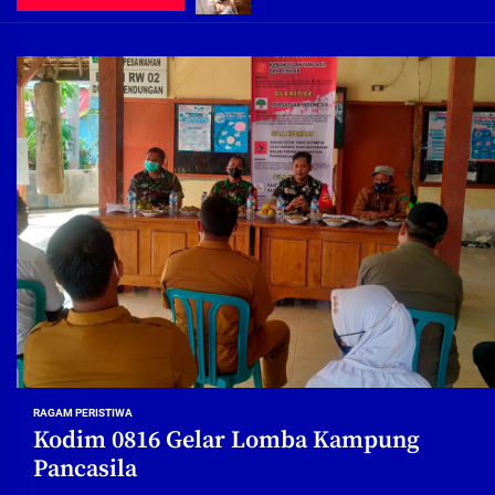
Demi Jajaran Direksi Delta Tirta Ya
Pembebasan Lahan Segera Rampun
Peduli Warga Miskin, Bupati Sidoa
Pembebasan Lahan Hampir Rampun
Terima aduan warga, Komisi A cari
Demi Jajaran Direksi Delta Tirta Ya
RAGAM PERISTIWA
Kodim 0816 Gelar Lomba Kampung
Pancasila