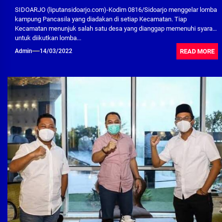
SIDOARJO (liputansidoarjo.com)-Kodim 0816/Sidoarjo menggelar lomba
kampung Pancasila yang diadakan di setiap Kecamatan. Tiap
Kecamatan menunjuk salah satu desa yang dianggap memenuhi syarat
untuk diikutkan lomba...
READ MORE
Admin
14/03/2022