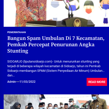
PEMERINTAHAN
Bangun Spam Umbulan Di 7 Kecamatan,
Pemkab Percepat Penurunan Angka
Stunting
SIDOARJO (liputansidoarjo.com)- Untuk menurunkan stunting yang
terjadi di beberapa wilayah kecamatan di Sidoarjo, tahun ini Pemkab
Sidoarjo membangun SPAM (Sistem Penyediaan Air Minum) Umbulan
dan...
READ MORE
Admin
11/03/2022