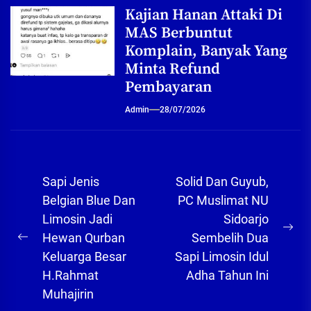
Kajian Hanan Attaki Di
MAS Berbuntut
Komplain, Banyak Yang
Minta Refund
Pembayaran
Admin
28/07/2026
Navigasi
Sapi Jenis
Solid Dan Guyub,
pos
Belgian Blue Dan
PC Muslimat NU
Limosin Jadi
Sidoarjo
Ne
Hewan Qurban
Sembelih Dua
Previous
pos
Keluarga Besar
Sapi Limosin Idul
post:
H.Rahmat
Adha Tahun Ini
Muhajirin