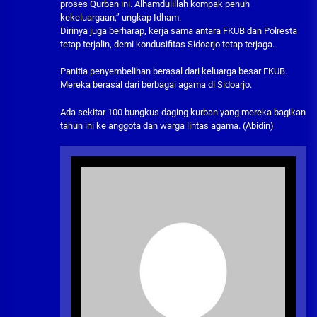
proses Qurban ini. Alhamdulillah kompak penuh
kekeluargaan,” ungkap Idham.
Dirinya juga berharap, kerja sama antara FKUB dan Polresta
tetap terjalin, demi kondusifitas Sidoarjo tetap terjaga.
Panitia penyembelihan berasal dari keluarga besar FKUB.
Mereka berasal dari berbagai agama di Sidoarjo.
Ada sekitar 100 bungkus daging kurban yang mereka bagikan
tahun ini ke anggota dan warga lintas agama. (Abidin)