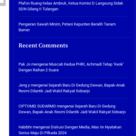
Plafon Ruang Kelas Ambruk,
Plafon Ruang Kelas Ambruk, Ketua Komisi D Langsung Sidak
Ketua Komisi D Langsung Sidak
SDN Gilang II Tulangan
SDN Gilang II Tulangan
05/08/2026
Pengairan Sawah Minim, Petani Kepunten Beralih Tanam
Bamer
Pengairan Sawah Minim, Petani
Kepunten Beralih Tanam Bamer
Recent Comments
05/08/2026
Pak Jo
mengenai
Muscab Kedua PHRI, Achmadi Tetap ‘Keok’
Dengan Raihan 2 Suara
Jeng y
mengenai
Sejarah Baru Di Gedung Dewan, Bapak-Anak
Resmi Dilantik Jadi Wakil Rakyat Sidoarjo
CIPTOMEI SUDARMO
mengenai
Sejarah Baru Di Gedung
Dewan, Bapak-Anak Resmi Dilantik Jadi Wakil Rakyat Sidoarjo
Habibhr
mengenai
Diskusi Dengan Media, Mas Iin Nyatakan
Serius Maju Di Pilkada 2024