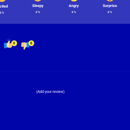
Sleepy
Angry
Surprise
cited
0
%
0
%
0
%
0
%
0
0
(Add your review)