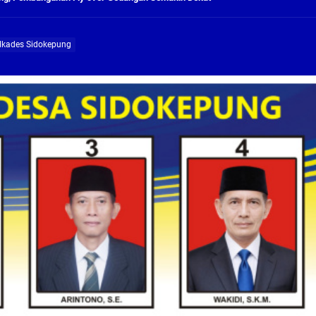
ng Profesional Dan Kapabel, Komisi B Dua Kali Panggil Pansel Dan Minta Ada Pa
ilkades Sidokepung
g, Pembangunan Fly Over Gedangan Semakin Dekat
rjo Masif Jalankan Program Rehab RTLH
g, Pembangunan Fly over Gedangan Semakin Dekat
 solusi masalah warga Seketi dan Urangagung
ng Profesional Dan Kapabel, Komisi B Dua Kali Panggil Pansel Dan Minta Ada Pa