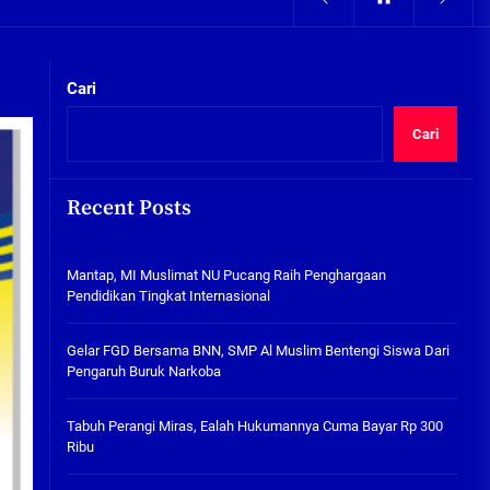
05/08/2026
kta Integritas
Pengairan Sawah Minim, Petani
Kepunten Beralih Tanam Bamer
Cari
05/08/2026
Cari
Mantap, MI Muslimat NU
Pucang Raih Penghargaan
Pendidikan Tingkat
Recent Posts
Internasional
06/08/2026
kta Integritas
Mantap, MI Muslimat NU Pucang Raih Penghargaan
Gelar FGD Bersama BNN, SMP Al
Pendidikan Tingkat Internasional
Muslim Bentengi Siswa Dari
Pengaruh Buruk Narkoba
Gelar FGD Bersama BNN, SMP Al Muslim Bentengi Siswa Dari
05/08/2026
Pengaruh Buruk Narkoba
Tabuh Perangi Miras, Ealah
Hukumannya Cuma Bayar Rp
Tabuh Perangi Miras, Ealah Hukumannya Cuma Bayar Rp 300
300 Ribu
Ribu
05/08/2026