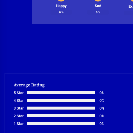
Happy
Sad
Ex
0
%
0
%
Average Rating
5 Star
0%
4 Star
0%
3 Star
0%
2 Star
0%
1 Star
0%