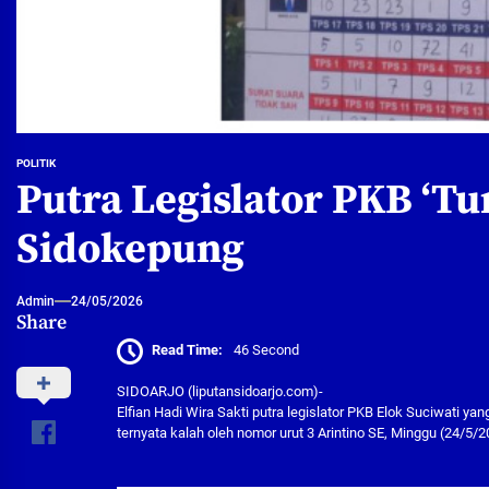
POLITIK
Putra Legislator PKB ‘T
Sidokepung
Admin
24/05/2026
Share
Read Time:
46 Second
SIDOARJO (liputansidoarjo.com)-
Elfian Hadi Wira Sakti putra legislator PKB Elok Suciwati y
ternyata kalah oleh nomor urut 3 Arintino SE, Minggu (24/5/2