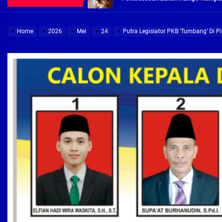
Demi Jajaran Direksi Delta Tirta Ya
Home
2026
Mei
24
Putra Legislator PKB ‘Tumbang’ Di P
Pembebasan Lahan Segera Rampun
Peduli Warga Miskin, Bupati Sidoa
Pembebasan Lahan Hampir Rampun
Terima aduan warga, Komisi A cari
Demi Jajaran Direksi Delta Tirta Ya