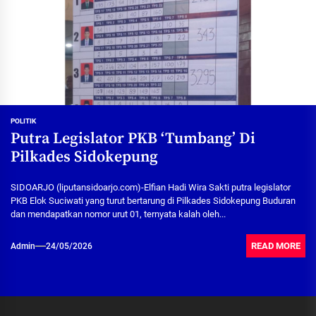
POLITIK
Putra Legislator PKB ‘Tumbang’ Di
Pilkades Sidokepung
SIDOARJO (liputansidoarjo.com)-Elfian Hadi Wira Sakti putra legislator
PKB Elok Suciwati yang turut bertarung di Pilkades Sidokepung Buduran
dan mendapatkan nomor urut 01, ternyata kalah oleh...
READ MORE
Admin
24/05/2026