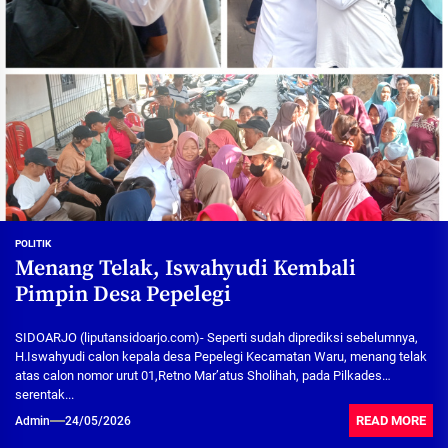
POLITIK
Menang Telak, Iswahyudi Kembali
Pimpin Desa Pepelegi
SIDOARJO (liputansidoarjo.com)- Seperti sudah diprediksi sebelumnya,
H.Iswahyudi calon kepala desa Pepelegi Kecamatan Waru, menang telak
atas calon nomor urut 01,Retno Mar’atus Sholihah, pada Pilkades
serentak...
READ MORE
Admin
24/05/2026