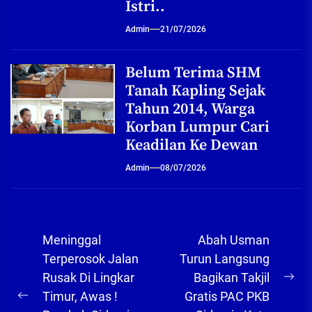
Istri..
Admin
21/07/2026
Belum Terima SHM
Tanah Kapling Sejak
Tahun 2014, Warga
Korban Lumpur Cari
Keadilan Ke Dewan
Admin
08/07/2026
Navigasi
Meninggal
Abah Usman
pos
Terperosok Jalan
Turun Langsung
Rusak Di Lingkar
Bagikan Takjil
Ne
Timur, Awas !
Gratis PAC PKB
Previous
pos