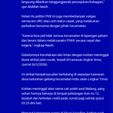
langsung diberikan tanggungjawab penunjukan/kebagian,”
ujar Abdillah Nasih.
Selain itu politisi PKB ini juga memberbanyak satgas
semacam URC atau unit reaksi cepat, yang melakukan
perbaikan bersama dengan pihak kecamatan.
“Karena bisa jadi tdak semua kecamatan di lapangan paham
dan berani dalam melaksanakn PIWK secara cepat dan
segera,” ungkap Nasih.
Sebelumnya Kecelakaan lalu lintas dengan korban meninggal
dunia akibat jalan rusak, terjadi di kawasan lingkar timur,
Jum’at (6/3/2026).
Ini akibat banyaknya jalan berlubang di sepanjan kawasan
desa kelurahan gebang kecamatan kota Jalan Lingkar Timur.
Korban meninggal atas nama cak poteh asal Malang, yang
sehari harinya bekerja di tempat pelelangan ikan no 12,
terjatuh dan terlindas mobil pada Jumat pagi sekitar pukul
03.25 dini hari.
Menurut keterangan warga di lokasi kejadian, korban saat