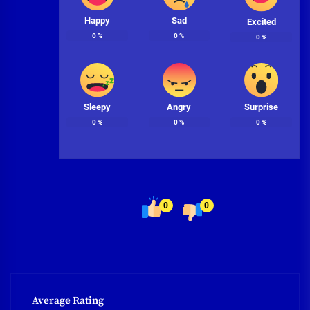
Happy
Sad
Excited
0
%
0
%
0
%
Sleepy
Angry
Surprise
0
%
0
%
0
%
0
0
Average Rating