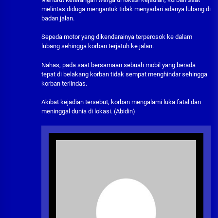
melintas diduga mengantuk tidak menyadari adanya lubang di
badan jalan.
Sepeda motor yang dikendarainya terperosok ke dalam
lubang sehingga korban terjatuh ke jalan.
Nahas, pada saat bersamaan sebuah mobil yang berada
tepat di belakang korban tidak sempat menghindar sehingga
korban terlindas.
Akibat kejadian tersebut, korban mengalami luka fatal dan
meninggal dunia di lokasi. (Abidin)