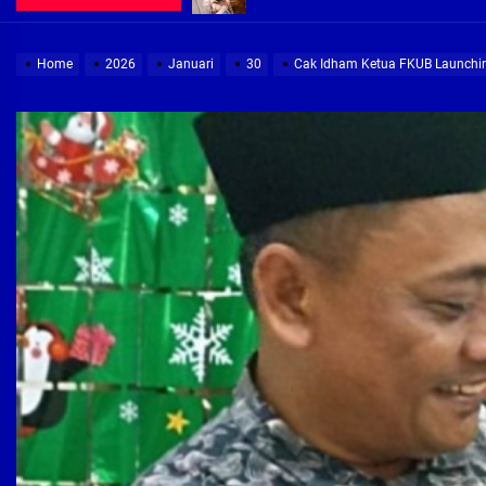
Demi Jajaran Direksi Delta Tirta Ya
Home
2026
Januari
30
Cak Idham Ketua FKUB Launchi
Pembebasan Lahan Segera Rampun
Peduli Warga Miskin, Bupati Sidoa
Pembebasan Lahan Hampir Rampun
Terima aduan warga, Komisi A cari
Demi Jajaran Direksi Delta Tirta Ya