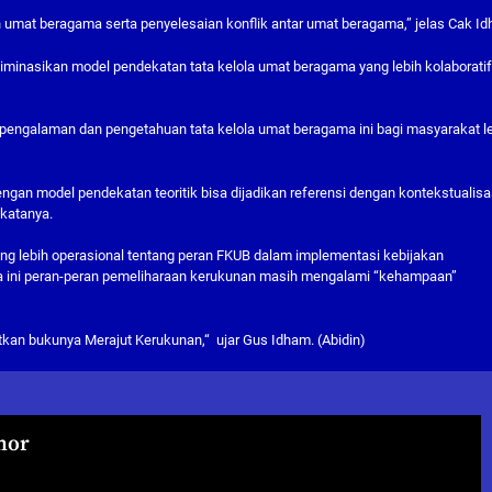
 umat beragama serta penyelesaian konflik antar umat beragama,” jelas Cak I
iminasikan model pendekatan tata kelola umat beragama yang lebih kolaboratif
n pengalaman dan pengetahuan tata kelola umat beragama ini bagi masyarakat l
ngan model pendekatan teoritik bisa dijadikan referensi dengan kontekstualisa
katanya.
ang lebih operasional tentang peran FKUB dalam implementasi kebijakan
a ini peran-peran pemeliharaan kerukunan masih mengalami “kehampaan”
kan bukunya Merajut Kerukunan,“ ujar Gus Idham. (Abidin)
hor