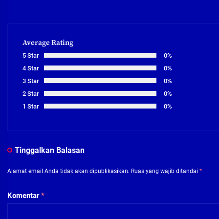
Average Rating
5 Star
0%
4 Star
0%
3 Star
0%
2 Star
0%
1 Star
0%
Tinggalkan Balasan
Alamat email Anda tidak akan dipublikasikan.
Ruas yang wajib ditandai
*
Komentar
*