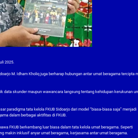
uli 2025.
doarjo M. Idham Kholiq juga berharap hubungan antar umat beragama tercipta 
aik data skunder maupun wawancara langsung tentang kehidupan kerukunan u
sar paradigma tata kelola FKUB Sidoarjo dari model “biasa-biasa saja” menjadi
ama dalam berbagai aktifitas di FKUB.
mbawa FKUB berkembang luar biasa dalam tata kelola umat beragama. Seperti
ang makin inklusif anyar umat beragama, kerjasama antar umat beragama.