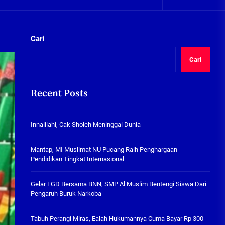
05/08/2026
kta Integritas
Plafon Ruang Kelas Ambruk,
Ketua Komisi D Langsung Sidak
Cari
SDN Gilang II Tulangan
05/08/2026
Cari
Innalilahi, Cak Sholeh
Meninggal Dunia
Recent Posts
07/08/2026
kta Integritas
Innalilahi, Cak Sholeh Meninggal Dunia
Mantap, MI Muslimat NU
Pucang Raih Penghargaan
Pendidikan Tingkat
Mantap, MI Muslimat NU Pucang Raih Penghargaan
Internasional
Pendidikan Tingkat Internasional
06/08/2026
Gelar FGD Bersama BNN, SMP Al
Gelar FGD Bersama BNN, SMP Al Muslim Bentengi Siswa Dari
Muslim Bentengi Siswa Dari
Pengaruh Buruk Narkoba
Pengaruh Buruk Narkoba
05/08/2026
Tabuh Perangi Miras, Ealah Hukumannya Cuma Bayar Rp 300