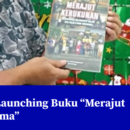
aunching Buku “Merajut
ama”