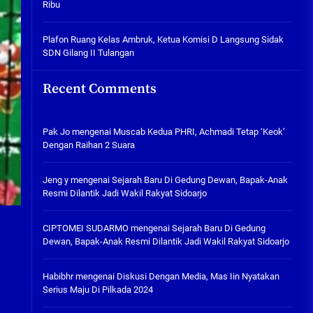
Ribu
Tabuh Perangi Miras, Ealah
Hukumannya Cuma Bayar Rp
300 Ribu
Plafon Ruang Kelas Ambruk, Ketua Komisi D Langsung Sidak
SDN Gilang II Tulangan
05/08/2026
Plafon Ruang Kelas Ambruk,
Recent Comments
Ketua Komisi D Langsung Sidak
SDN Gilang II Tulangan
05/08/2026
Pak Jo
mengenai
Muscab Kedua PHRI, Achmadi Tetap ‘Keok’
Dengan Raihan 2 Suara
Jeng y
mengenai
Sejarah Baru Di Gedung Dewan, Bapak-Anak
Resmi Dilantik Jadi Wakil Rakyat Sidoarjo
CIPTOMEI SUDARMO
mengenai
Sejarah Baru Di Gedung
Dewan, Bapak-Anak Resmi Dilantik Jadi Wakil Rakyat Sidoarjo
Habibhr
mengenai
Diskusi Dengan Media, Mas Iin Nyatakan
Serius Maju Di Pilkada 2024