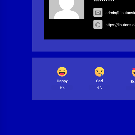
admin@liputansi
https://liputansi
Happy
Sad
Ex
0
%
0
%