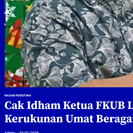
RAGAM PERISTIWA
Cak Idham Ketua FKUB L
Kerukunan Umat Berag
Admin
30/01/2026