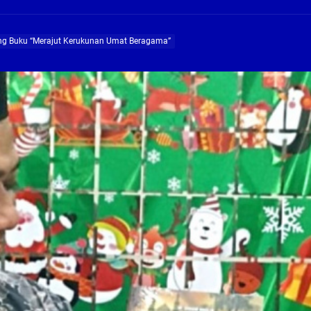
ng Profesional Dan Kapabel, Komisi B Dua Kali Panggil Pansel Dan Minta Ada Pa
ng Buku “Merajut Kerukunan Umat Beragama”
g, Pembangunan Fly Over Gedangan Semakin Dekat
rjo Masif Jalankan Program Rehab RTLH
g, Pembangunan Fly over Gedangan Semakin Dekat
 solusi masalah warga Seketi dan Urangagung
ng Profesional Dan Kapabel, Komisi B Dua Kali Panggil Pansel Dan Minta Ada Pa