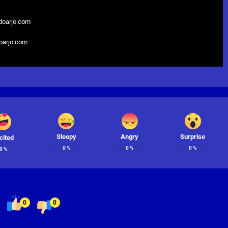
doarjo.com
doarjo.com
Sleepy
Angry
Surprise
cited
0
%
0
%
0
%
0
%
0
0