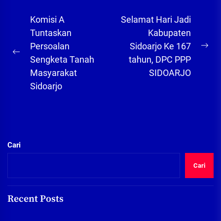
Navigasi
Komisi A
Selamat Hari Jadi
pos
Tuntaskan
Kabupaten
Persoalan
Sidoarjo Ke 167
Ne
Previous
Sengketa Tanah
tahun, DPC PPP
pos
post:
Masyarakat
SIDOARJO
Sidoarjo
Cari
Cari
Recent Posts