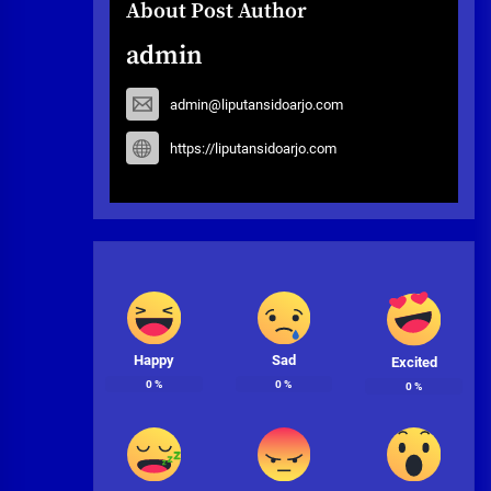
About Post Author
admin
admin@liputansidoarjo.com
https://liputansidoarjo.com
Happy
Sad
Excited
0
%
0
%
0
%