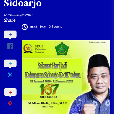
Sidoarjo
Admin
26/01/2026
Share
Read Time:
0 Second