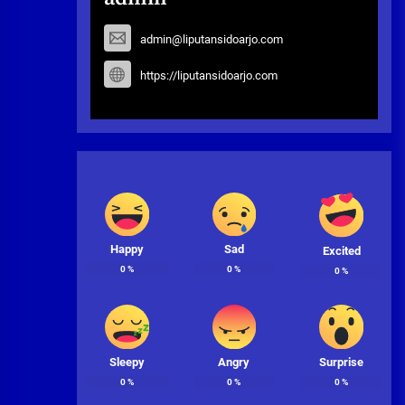
admin@liputansidoarjo.com
https://liputansidoarjo.com
Happy
Sad
Excited
0
%
0
%
0
%
Sleepy
Angry
Surprise
0
%
0
%
0
%