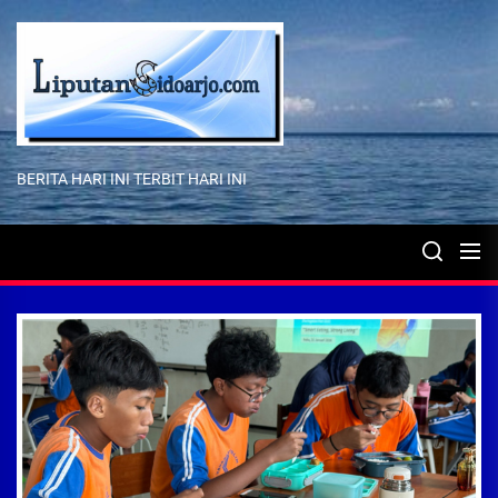
Skip
to
the
content
BERITA HARI INI TERBIT HARI INI