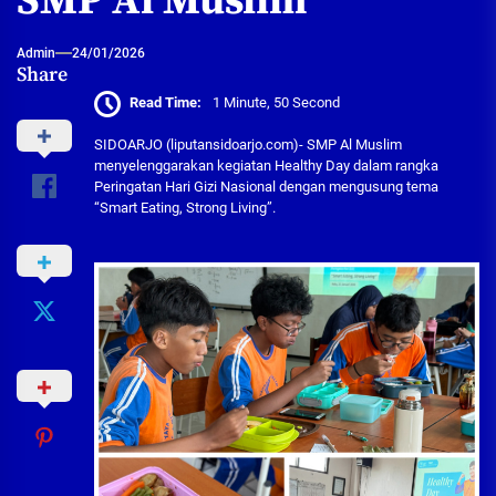
SMP Al Muslim
Admin
24/01/2026
Share
Read Time:
1 Minute, 50 Second
SIDOARJO (liputansidoarjo.com)- SMP Al Muslim
menyelenggarakan kegiatan Healthy Day dalam rangka
Peringatan Hari Gizi Nasional dengan mengusung tema
“Smart Eating, Strong Living”.