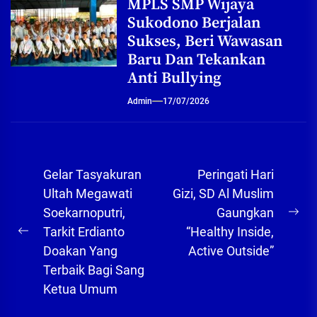
MPLS SMP Wijaya
Sukodono Berjalan
Sukses, Beri Wawasan
Baru Dan Tekankan
Anti Bullying
Admin
17/07/2026
Navigasi
Gelar Tasyakuran
Peringati Hari
pos
Ultah Megawati
Gizi, SD Al Muslim
Soekarnoputri,
Gaungkan
Ne
Tarkit Erdianto
“Healthy Inside,
Previous
pos
Doakan Yang
Active Outside”
post:
Terbaik Bagi Sang
Ketua Umum