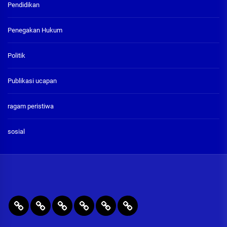
Pendidikan
Penegakan Hukum
Politik
Publikasi ucapan
ragam peristiwa
sosial
BERITA
RAGAM
PENEGAKAN
PENDIDIKAN
Publikasi
ADVETORIAL
UTAMA
PERISTIWA
HUKUM
&