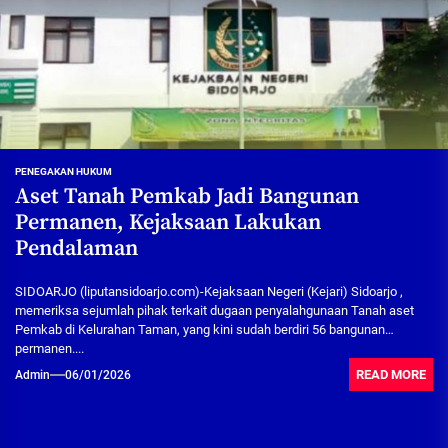
PENEGAKAN HUKUM
Aset Tanah Pemkab Jadi Bangunan
Permanen, Kejaksaan Lakukan
Pendalaman
SIDOARJO (liputansidoarjo.com)-‎Kejaksaan‎ Negeri (Kejari) Sidoarjo ,
memeriksa sejumlah pihak terkait dugaan penyalahgunaan Tanah aset
Pemkab di Kelurahan Taman, yang kini sudah berdiri 56 bangunan
permanen....
READ MORE
Admin
06/01/2026