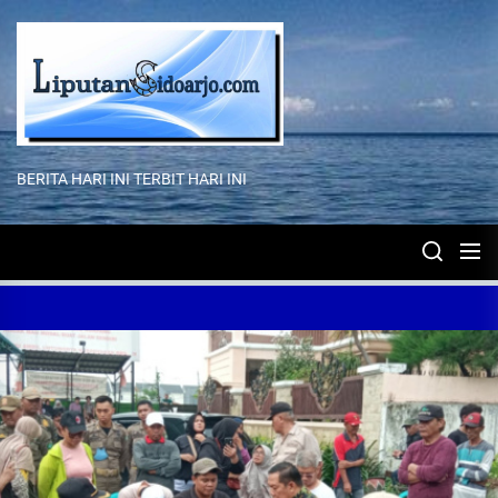
Skip
to
the
content
BERITA HARI INI TERBIT HARI INI