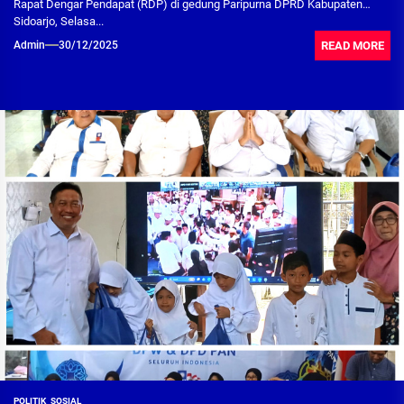
Rapat Dengar Pendapat (RDP) di gedung Paripurna DPRD Kabupaten
Sidoarjo, Selasa...
READ MORE
Admin
30/12/2025
POLITIK
SOSIAL