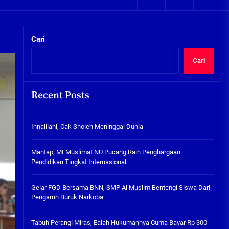
05/08/2026
Plafon Ruang Kelas Ambruk,
Ketua Komisi D Langsung Sidak
Cari
SDN Gilang II Tulangan
05/08/2026
Cari
Innalilahi, Cak Sholeh
Meninggal Dunia
Recent Posts
kta Integritas
07/08/2026
Innalilahi, Cak Sholeh Meninggal Dunia
Mantap, MI Muslimat NU
Pucang Raih Penghargaan
Pendidikan Tingkat
Mantap, MI Muslimat NU Pucang Raih Penghargaan
Internasional
Pendidikan Tingkat Internasional
06/08/2026
Gelar FGD Bersama BNN, SMP Al
Gelar FGD Bersama BNN, SMP Al Muslim Bentengi Siswa Dari
Muslim Bentengi Siswa Dari
Pengaruh Buruk Narkoba
Pengaruh Buruk Narkoba
05/08/2026
Tabuh Perangi Miras, Ealah Hukumannya Cuma Bayar Rp 300