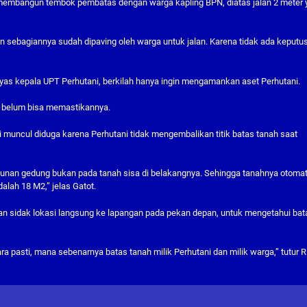
n membangun tembok pembatas dengan warga kapling BPN, diatas jalan 2 meter
dan sebagiannya sudah dipaving oleh warga untuk jalan. Karena tidak ada keputu
gtyas kepala UPT Perhutani, berkilah hanya ingin mengamankan aset Perhutani.
as belum bisa memastikannya.
 muncul diduga karena Perhutani tidak mengembalikan titik batas tanah saat
gunan gedung bukan pada tanah sisa di belakangnya. Sehingga tanahnya otomat
alah 18 M2,” jelas Gatot.
an sidak lokasi langsung ke lapangan pada pekan depan, untuk mengetahui bat
ra pasti, mana sebenarnya batas tanah milik Perhutani dan milik warga,” tutur R