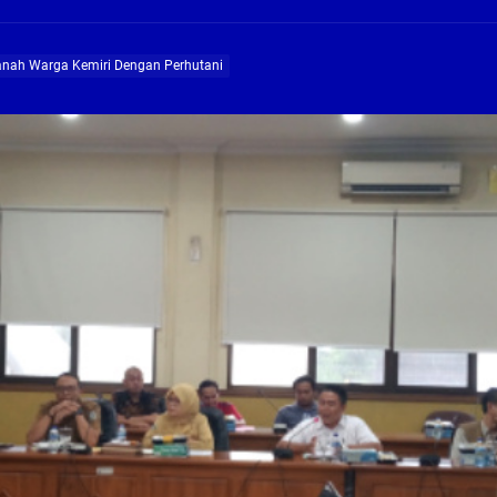
g, Pembangunan Fly Over Gedangan Semakin Dekat
Tanah Warga Kemiri Dengan Perhutani
rjo Masif Jalankan Program Rehab RTLH
g, Pembangunan Fly over Gedangan Semakin Dekat
 solusi masalah warga Seketi dan Urangagung
ng Profesional Dan Kapabel, Komisi B Dua Kali Panggil Pansel Dan Minta Ada Pa