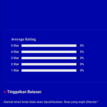
Average Rating
5 Star
0%
4 Star
0%
3 Star
0%
2 Star
0%
1 Star
0%
Tinggalkan Balasan
Alamat email Anda tidak akan dipublikasikan.
Ruas yang wajib ditandai
*