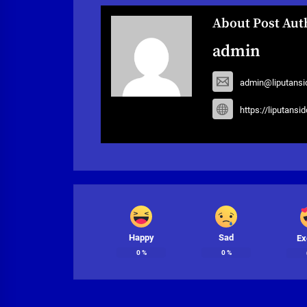
About Post Aut
admin
admin@liputansi
https://liputansi
Happy
Sad
Ex
0
%
0
%