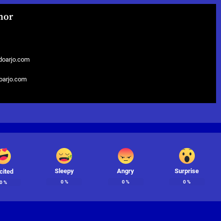
hor
doarjo.com
doarjo.com
Sleepy
Angry
Surprise
cited
0
%
0
%
0
%
0
%