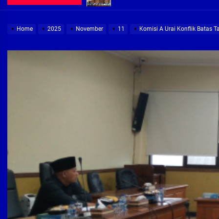
Pembebasan Lahan Segera Rampun
Home
2025
November
11
Komisi A Urai Konflik Batas 
Peduli Warga Miskin, Bupati Sidoa
Pembebasan Lahan Hampir Rampun
Terima aduan warga, Komisi A cari
Demi Jajaran Direksi Delta Tirta Ya