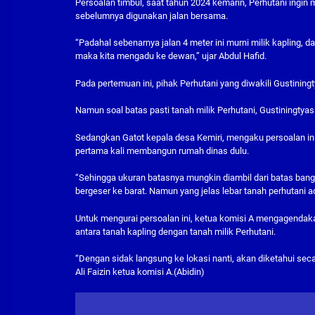
Persoalan timbul, saat tahun 2024 kemarin, Perhutani ingi
sebelumnya digunakan jalan bersama.
“Padahal sebenarnya jalan 4 meter ini murni milik kapling, 
maka kita mengadu ke dewan,” ujar Abdul Hafid.
Pada pertemuan ini, pihak Perhutani yang diwakili Gustinin
Namun soal batas pasti tanah milik Perhutani, Gustiningty
Sedangkan Gatot kepala desa Kemiri, mengaku persoalan ini
pertama kali membangun rumah dinas dulu.
“Sehingga ukuran batasnya mungkin diambil dari batas ban
bergeser ke barat. Namun yang jelas lebar tanah perhutani ad
Untuk mengurai persoalan ini, ketua komisi A mengagendak
antara tanah kapling dengan tanah milik Perhutani.
“Dengan sidak langsung ke lokasi nanti, akan diketahui seca
Ali Faizin ketua komisi A.(Abidin)