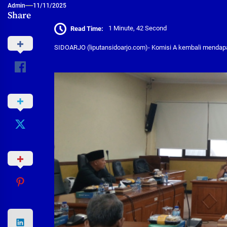
Admin
11/11/2025
Share
Read Time:
1 Minute, 42 Second
SIDOARJO (liputansidoarjo.com)- Komisi A kembali mendap