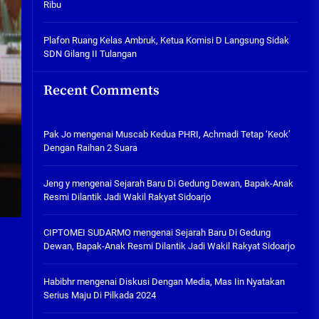
Ribu
Tabuh Perangi Miras, Ealah
Hukumannya Cuma Bayar Rp
300 Ribu
Plafon Ruang Kelas Ambruk, Ketua Komisi D Langsung Sidak
SDN Gilang II Tulangan
05/08/2026
Plafon Ruang Kelas Ambruk,
Recent Comments
Ketua Komisi D Langsung Sidak
SDN Gilang II Tulangan
05/08/2026
Pak Jo
mengenai
Muscab Kedua PHRI, Achmadi Tetap ‘Keok’
Dengan Raihan 2 Suara
Jeng y
mengenai
Sejarah Baru Di Gedung Dewan, Bapak-Anak
Resmi Dilantik Jadi Wakil Rakyat Sidoarjo
CIPTOMEI SUDARMO
mengenai
Sejarah Baru Di Gedung
Dewan, Bapak-Anak Resmi Dilantik Jadi Wakil Rakyat Sidoarjo
Habibhr
mengenai
Diskusi Dengan Media, Mas Iin Nyatakan
Serius Maju Di Pilkada 2024