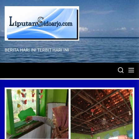
Skip
to
the
content
BERITA HARI INI TERBIT HARI INI