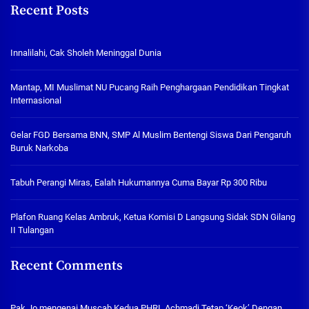
Recent Posts
Innalilahi, Cak Sholeh Meninggal Dunia
Mantap, MI Muslimat NU Pucang Raih Penghargaan Pendidikan Tingkat
Internasional
Gelar FGD Bersama BNN, SMP Al Muslim Bentengi Siswa Dari Pengaruh
Buruk Narkoba
Tabuh Perangi Miras, Ealah Hukumannya Cuma Bayar Rp 300 Ribu
Plafon Ruang Kelas Ambruk, Ketua Komisi D Langsung Sidak SDN Gilang
II Tulangan
Recent Comments
Pak Jo
mengenai
Muscab Kedua PHRI, Achmadi Tetap ‘Keok’ Dengan