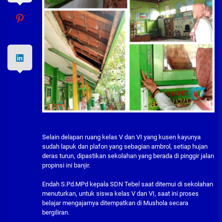
Selain delapan ruang kelas V dan VI yang kusen kayunya
sudah lapuk dan plafon yang sebagian ambrol, setiap hujan
deras turun, dipastikan sekolahan yang berada di pinggir jalan
propinsi ini banjir.
Endah S.Pd.MPd kepala SDN Tebel saat ditemui di sekolahan
menuturkan, untuk siswa kelas V dan VI, saat ini proses
belajar mengajarnya ditempatkan di Mushola secara
bergiliran.