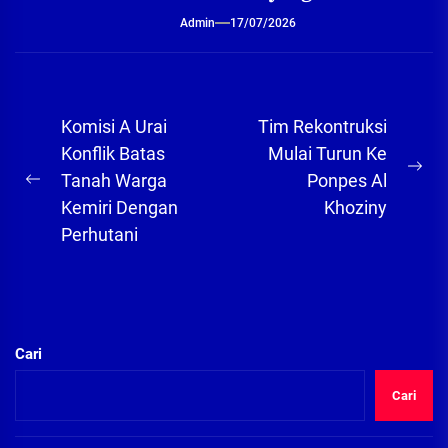
Admin
17/07/2026
Navigasi
Komisi A Urai
Tim Rekontruksi
pos
Konflik Batas
Mulai Turun Ke
Ne
Tanah Warga
Ponpes Al
Previous
pos
Kemiri Dengan
Khoziny
post:
Perhutani
Cari
Cari