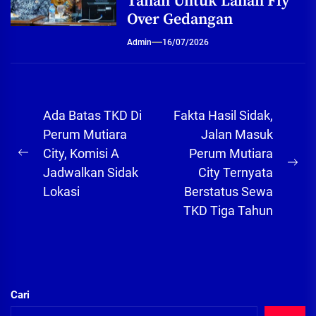
Tanah Untuk Lahan Fly
Over Gedangan
Admin
16/07/2026
Navigasi
Ada Batas TKD Di
Fakta Hasil Sidak,
pos
Perum Mutiara
Jalan Masuk
City, Komisi A
Perum Mutiara
Previous
Ne
Jadwalkan Sidak
City Ternyata
post:
pos
Lokasi
Berstatus Sewa
TKD Tiga Tahun
Cari