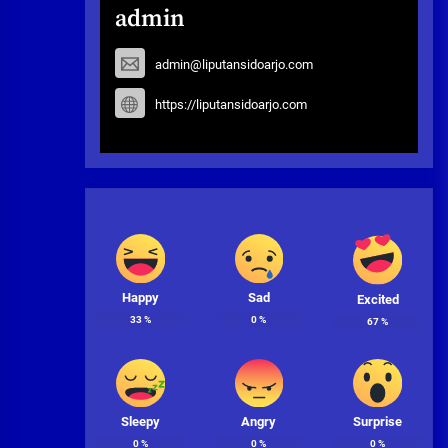
admin
admin@liputansidoarjo.com
https://liputansidoarjo.com
Happy
Sad
Excited
33
%
0
%
67
%
Sleepy
Angry
Surprise
0
%
0
%
0
%