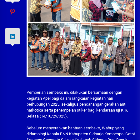
Pemberian sembako ini, dilakukan bersamaan dengan
kegiatan Apel pagi dalam rangkaian kegiatan hari
perhubungan 2025, sekaligus pencanangan gerakan anti
narkotika serta penempelan stiker bagi kendaraan uji KIR,
Selasa (14/10/29/025).
Sebelum menyerahkan bantuan sembako, Wabup yang
didampingi Kepala BNN Kabupaten Sidoarjo Kombespol Gatot
Soegeng Soesanto SH dan Kadishub Sidoarjo Budi Basuki