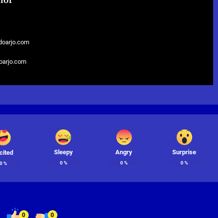
hor
doarjo.com
doarjo.com
Sleepy
Angry
Surprise
cited
0
%
0
%
0
%
0
%
0
0