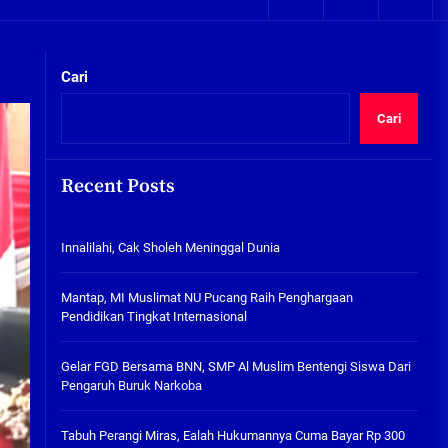
05/08/2026
kta Integritas
Plafon Ruang Kelas Ambruk,
Ketua Komisi D Langsung Sidak
Cari
SDN Gilang II Tulangan
05/08/2026
Cari
Innalilahi, Cak Sholeh
Meninggal Dunia
Recent Posts
07/08/2026
kta Integritas
Innalilahi, Cak Sholeh Meninggal Dunia
Mantap, MI Muslimat NU
Pucang Raih Penghargaan
Pendidikan Tingkat
Mantap, MI Muslimat NU Pucang Raih Penghargaan
Internasional
Pendidikan Tingkat Internasional
06/08/2026
Gelar FGD Bersama BNN, SMP Al
Gelar FGD Bersama BNN, SMP Al Muslim Bentengi Siswa Dari
Muslim Bentengi Siswa Dari
Pengaruh Buruk Narkoba
Pengaruh Buruk Narkoba
05/08/2026
Tabuh Perangi Miras, Ealah Hukumannya Cuma Bayar Rp 300