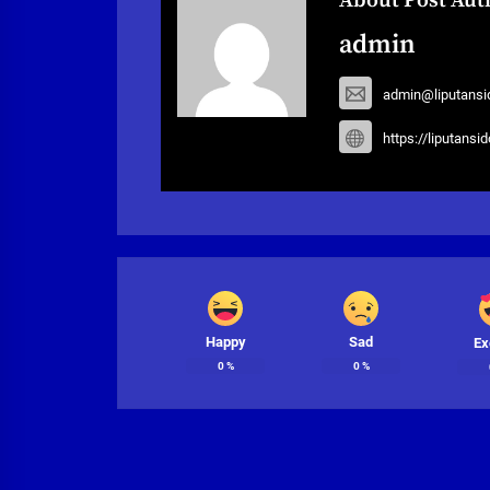
About Post Aut
admin
admin@liputansi
https://liputansi
Happy
Sad
Ex
0
%
0
%