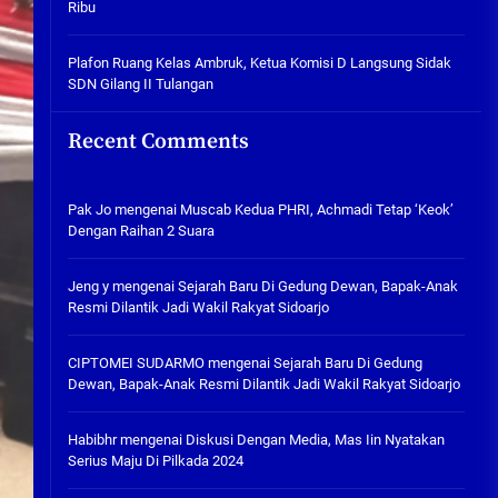
Ribu
Tabuh Perangi Miras, Ealah
Hukumannya Cuma Bayar Rp
300 Ribu
Plafon Ruang Kelas Ambruk, Ketua Komisi D Langsung Sidak
SDN Gilang II Tulangan
05/08/2026
Plafon Ruang Kelas Ambruk,
Recent Comments
Ketua Komisi D Langsung Sidak
SDN Gilang II Tulangan
05/08/2026
Pak Jo
mengenai
Muscab Kedua PHRI, Achmadi Tetap ‘Keok’
Dengan Raihan 2 Suara
Jeng y
mengenai
Sejarah Baru Di Gedung Dewan, Bapak-Anak
Resmi Dilantik Jadi Wakil Rakyat Sidoarjo
CIPTOMEI SUDARMO
mengenai
Sejarah Baru Di Gedung
Dewan, Bapak-Anak Resmi Dilantik Jadi Wakil Rakyat Sidoarjo
Habibhr
mengenai
Diskusi Dengan Media, Mas Iin Nyatakan
Serius Maju Di Pilkada 2024