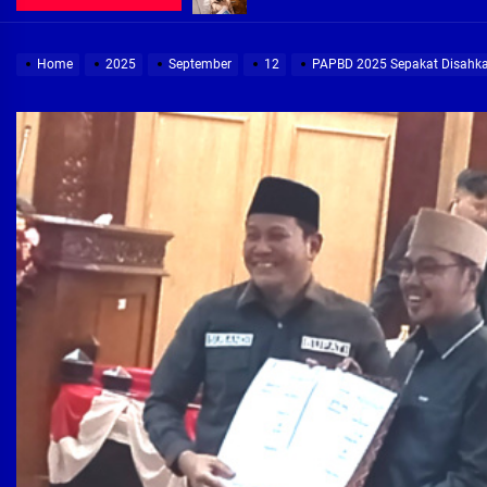
Demi Jajaran Direksi Delta Tirta Ya
Home
2025
September
12
PAPBD 2025 Sepakat Disahkan,
Pembebasan Lahan Segera Rampun
Peduli Warga Miskin, Bupati Sidoa
Pembebasan Lahan Hampir Rampun
Terima aduan warga, Komisi A cari
Demi Jajaran Direksi Delta Tirta Ya