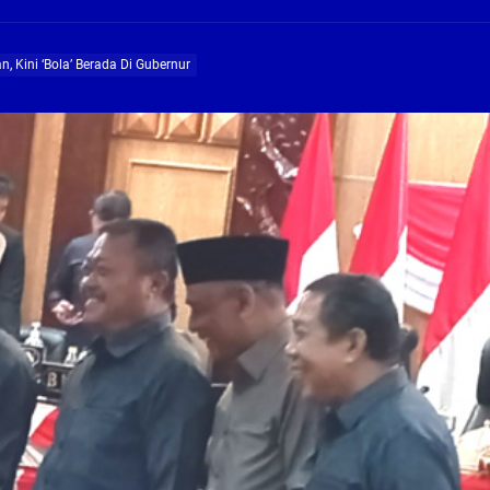
ng Profesional Dan Kapabel, Komisi B Dua Kali Panggil Pansel Dan Minta Ada Pa
 Kini ‘Bola’ Berada Di Gubernur
g, Pembangunan Fly Over Gedangan Semakin Dekat
rjo Masif Jalankan Program Rehab RTLH
g, Pembangunan Fly over Gedangan Semakin Dekat
 solusi masalah warga Seketi dan Urangagung
ng Profesional Dan Kapabel, Komisi B Dua Kali Panggil Pansel Dan Minta Ada Pa