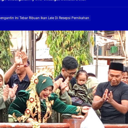
ng Profesional Dan Kapabel, Komisi B Dua Kali Panggil Pansel Dan Minta Ada Pa
ngantin Ini Tebar Ribuan Ikan Lele Di Resepsi Pernikahan
g, Pembangunan Fly Over Gedangan Semakin Dekat
rjo Masif Jalankan Program Rehab RTLH
g, Pembangunan Fly over Gedangan Semakin Dekat
 solusi masalah warga Seketi dan Urangagung
ng Profesional Dan Kapabel, Komisi B Dua Kali Panggil Pansel Dan Minta Ada Pa