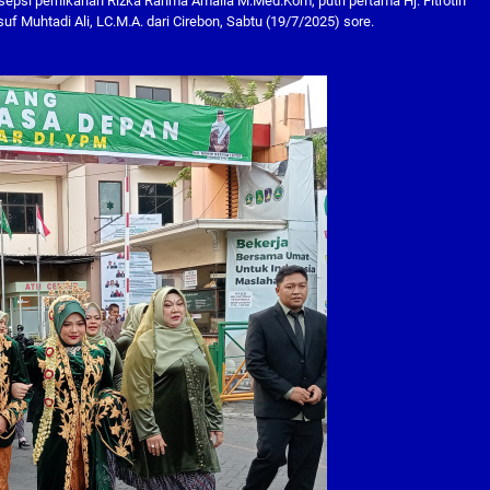
esepsi pernikahan Rizka Rahma Amalia M.Med.Kom, putri pertama Hj. Fitrotin
uf Muhtadi Ali, LC.M.A. dari Cirebon, Sabtu (19/7/2025) sore.