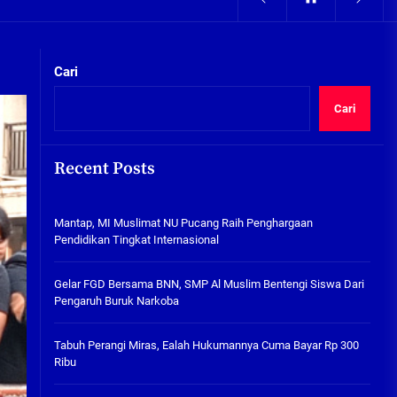
05/08/2026
kta Integritas
Pengairan Sawah Minim, Petani
Kepunten Beralih Tanam Bamer
Cari
05/08/2026
Cari
Mantap, MI Muslimat NU
Pucang Raih Penghargaan
Pendidikan Tingkat
Recent Posts
Internasional
06/08/2026
kta Integritas
Mantap, MI Muslimat NU Pucang Raih Penghargaan
Gelar FGD Bersama BNN, SMP Al
Pendidikan Tingkat Internasional
Muslim Bentengi Siswa Dari
Pengaruh Buruk Narkoba
Gelar FGD Bersama BNN, SMP Al Muslim Bentengi Siswa Dari
05/08/2026
Pengaruh Buruk Narkoba
Tabuh Perangi Miras, Ealah
Hukumannya Cuma Bayar Rp
Tabuh Perangi Miras, Ealah Hukumannya Cuma Bayar Rp 300
300 Ribu
Ribu
05/08/2026