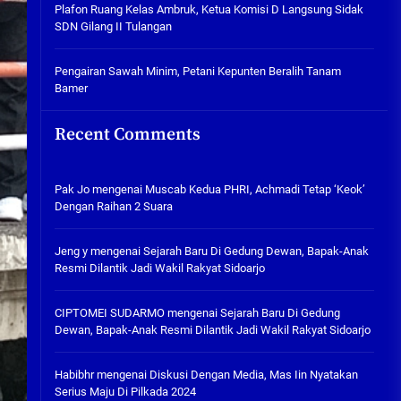
Plafon Ruang Kelas Ambruk,
Plafon Ruang Kelas Ambruk, Ketua Komisi D Langsung Sidak
Ketua Komisi D Langsung Sidak
SDN Gilang II Tulangan
SDN Gilang II Tulangan
05/08/2026
Pengairan Sawah Minim, Petani Kepunten Beralih Tanam
Bamer
Pengairan Sawah Minim, Petani
Kepunten Beralih Tanam Bamer
Recent Comments
05/08/2026
Pak Jo
mengenai
Muscab Kedua PHRI, Achmadi Tetap ‘Keok’
Dengan Raihan 2 Suara
Jeng y
mengenai
Sejarah Baru Di Gedung Dewan, Bapak-Anak
Resmi Dilantik Jadi Wakil Rakyat Sidoarjo
CIPTOMEI SUDARMO
mengenai
Sejarah Baru Di Gedung
Dewan, Bapak-Anak Resmi Dilantik Jadi Wakil Rakyat Sidoarjo
Habibhr
mengenai
Diskusi Dengan Media, Mas Iin Nyatakan
Serius Maju Di Pilkada 2024