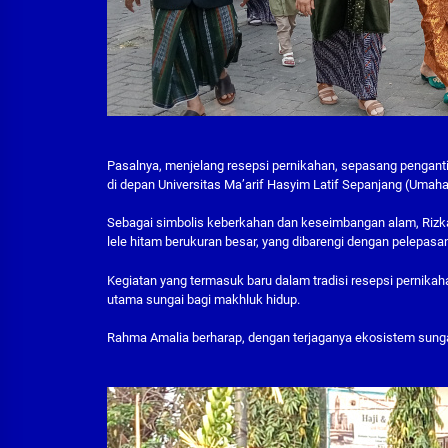
Pasalnya, menjelang resepsi pernikahan, sepasang pengantin
di depan Universitas Ma’arif Hasyim Latif Sepanjang (Umaha
Sebagai simbolis keberkahan dan keseimbangan alam, Rizka 
lele hitam berukuran besar, yang dibarengi dengan pelepasan
Kegiatan yang termasuk baru dalam tradisi resepsi pernika
utama sungai bagi makhluk hidup.
Rahma Amalia berharap, dengan terjaganya ekosistem sunga