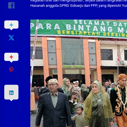
Kegiatan unik dan menginspirasi , terjadi dalam rangkaian r
Hasanah anggota DPRD Sidoarjo dari PPP, yang diperistri Yus