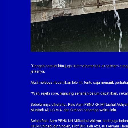
“Dengan cara ini kita juga ikut melestarikak ekosistem su
jelasnya.
Aksi melepas ribuan ikan lele ini, tentu saja menarik perhat
“Wah, rejeki sore, mancing seharian belum dapat ikan, sekar
Sebelumnya diketahui, Rais Aam PBNU KH Miftachul Akhyar
Muhtadi Ali, LC.M.A. dari Cirebon beberapa waktu lalu.
Selain Rais Aam PBNU KH Miftachul Akhyar, hadir juga bebe
KH,M.Shihabudin Sholeh, Prof DR.H.Ali Aziz, KH Arwani Thom