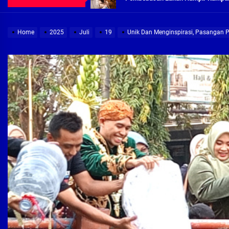
Demi Jajaran Direksi Delta Tirta Ya
Home
2025
Juli
19
Unik Dan Menginspirasi, Pasangan Pe
Pembebasan Lahan Segera Rampun
Peduli Warga Miskin, Bupati Sidoa
Pembebasan Lahan Hampir Rampun
Terima aduan warga, Komisi A cari
Demi Jajaran Direksi Delta Tirta Ya