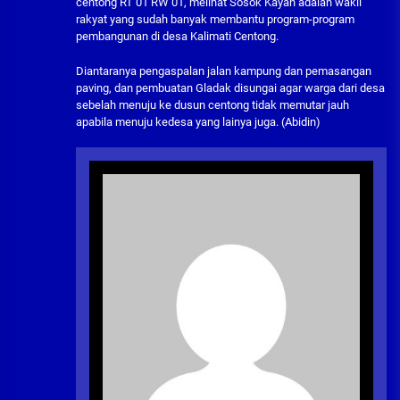
centong RT 01 RW 01, melihat Sosok Kayan adalah wakil
rakyat yang sudah banyak membantu program-program
pembangunan di desa Kalimati Centong.
Diantaranya pengaspalan jalan kampung dan pemasangan
paving, dan pembuatan Gladak disungai agar warga dari desa
sebelah menuju ke dusun centong tidak memutar jauh
apabila menuju kedesa yang lainya juga. (Abidin)