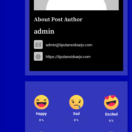
About Post Author
admin
admin@liputansidoarjo.com
https://liputansidoarjo.com
Happy
Sad
Excited
0
%
0
%
0
%