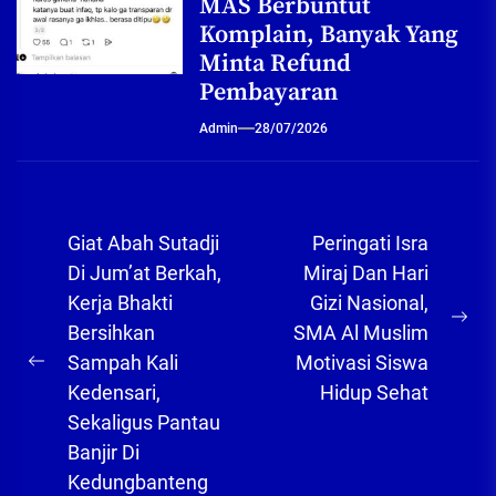
MAS Berbuntut
Komplain, Banyak Yang
Minta Refund
Pembayaran
Admin
28/07/2026
Navigasi
Giat Abah Sutadji
Peringati Isra
pos
Di Jum’at Berkah,
Miraj Dan Hari
Kerja Bhakti
Gizi Nasional,
Ne
Bersihkan
SMA Al Muslim
pos
Sampah Kali
Motivasi Siswa
Previous
Kedensari,
Hidup Sehat
post:
Sekaligus Pantau
Banjir Di
Kedungbanteng