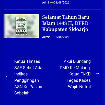
Admin
01/08/2026
Selamat Tahun Baru
Islam 1448 H, DPRD
Kabupaten Sidoarjo
Admin
12/06/2026
Navigasi
Ketua Timses
Akui Diundang
pos
SAE Sebut Ada
PMD Ke Malang,
Indikasi
Ketua FKKD
Ne
Previous
Penggiringan
Tegas Kades
pos
post:
ASN Ke Paslon
Wajib Netral
Sebelah