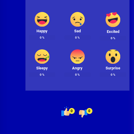
Happy
Sad
Excited
0
%
0
%
0
%
Sleepy
Angry
Surprise
0
%
0
%
0
%
0
0