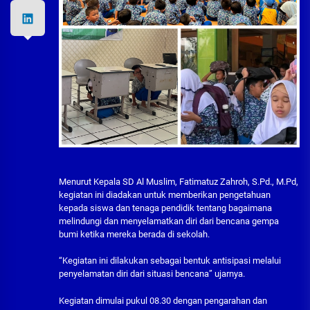
Menurut Kepala SD Al Muslim, Fatimatuz Zahroh, S.Pd., M.Pd,
kegiatan ini diadakan untuk memberikan pengetahuan
kepada siswa dan tenaga pendidik tentang bagaimana
melindungi dan menyelamatkan diri dari bencana gempa
bumi ketika mereka berada di sekolah.
“Kegiatan ini dilakukan sebagai bentuk antisipasi melalui
penyelamatan diri dari situasi bencana” ujarnya.
Kegiatan dimulai pukul 08.30 dengan pengarahan dan