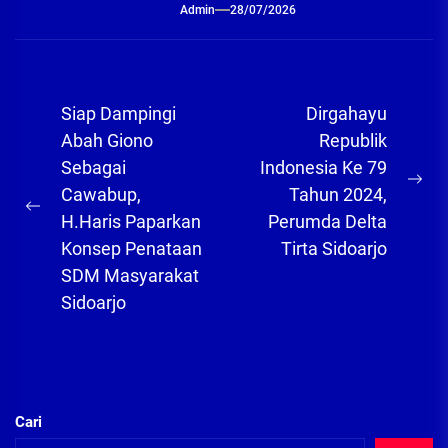
Admin
28/07/2026
Navigasi
Siap Dampingi
Dirgahayu
pos
Abah Giono
Republik
Sebagai
Indonesia Ke 79
Ne
Cawabup,
Tahun 2024,
Previous
pos
H.Haris Paparkan
Perumda Delta
post:
Konsep Penataan
Tirta Sidoarjo
SDM Masyarakat
Sidoarjo
Cari