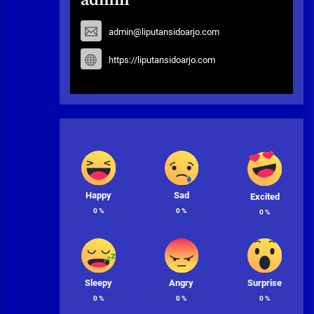
admin
admin@liputansidoarjo.com
https://liputansidoarjo.com
Happy
Sad
Excited
0
%
0
%
0
%
Sleepy
Angry
Surprise
0
%
0
%
0
%