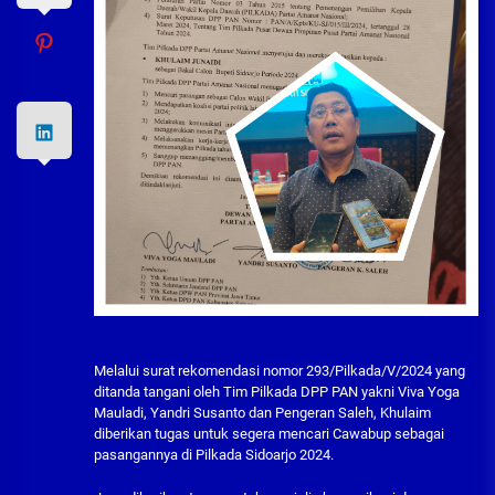
Melalui surat rekomendasi nomor 293/Pilkada/V/2024 yang
ditanda tangani oleh Tim Pilkada DPP PAN yakni Viva Yoga
Mauladi, Yandri Susanto dan Pengeran Saleh, Khulaim
diberikan tugas untuk segera mencari Cawabup sebagai
pasangannya di Pilkada Sidoarjo 2024.