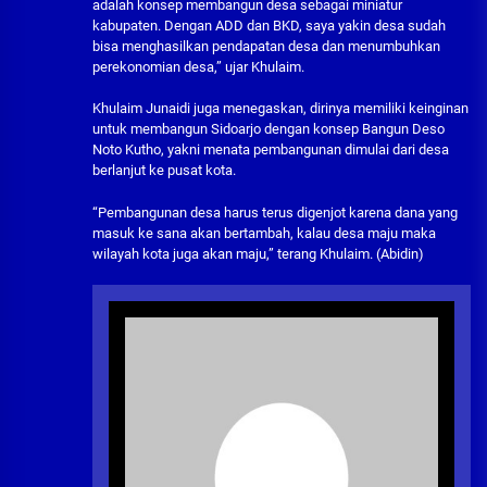
adalah konsep membangun desa sebagai miniatur
kabupaten. Dengan ADD dan BKD, saya yakin desa sudah
bisa menghasilkan pendapatan desa dan menumbuhkan
perekonomian desa,” ujar Khulaim.
Khulaim Junaidi juga menegaskan, dirinya memiliki keinginan
untuk membangun Sidoarjo dengan konsep Bangun Deso
Noto Kutho, yakni menata pembangunan dimulai dari desa
berlanjut ke pusat kota.
“Pembangunan desa harus terus digenjot karena dana yang
masuk ke sana akan bertambah, kalau desa maju maka
wilayah kota juga akan maju,” terang Khulaim. (Abidin)