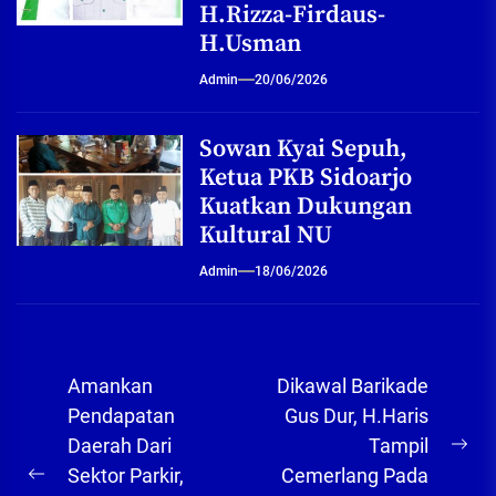
H.Rizza-Firdaus-
H.Usman
Admin
20/06/2026
Sowan Kyai Sepuh,
Ketua PKB Sidoarjo
Kuatkan Dukungan
Kultural NU
Admin
18/06/2026
Navigasi
Amankan
Dikawal Barikade
pos
Pendapatan
Gus Dur, H.Haris
Daerah Dari
Tampil
Ne
Sektor Parkir,
Cemerlang Pada
Previous
pos