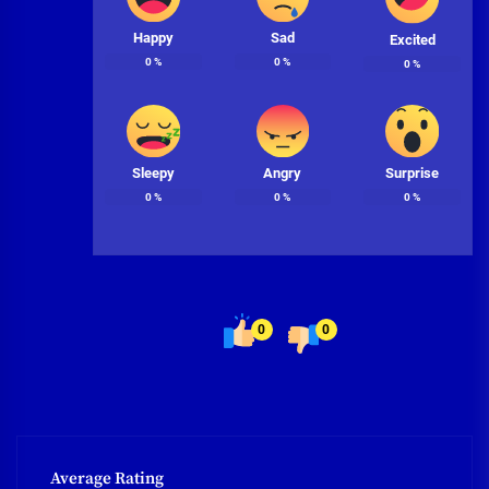
Happy
Sad
Excited
0
%
0
%
0
%
Sleepy
Angry
Surprise
0
%
0
%
0
%
0
0
Average Rating