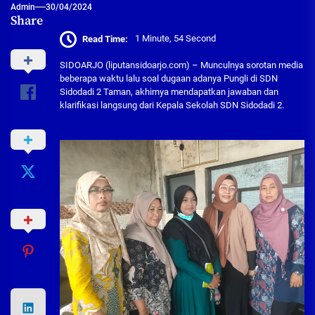
Admin
30/04/2024
Share
Read Time:
1 Minute, 54 Second
SIDOARJO (liputansidoarjo.com) – Munculnya sorotan media
beberapa waktu lalu soal dugaan adanya Pungli di SDN
Sidodadi 2 Taman, akhirnya mendapatkan jawaban dan
klarifikasi langsung dari Kepala Sekolah SDN Sidodadi 2.