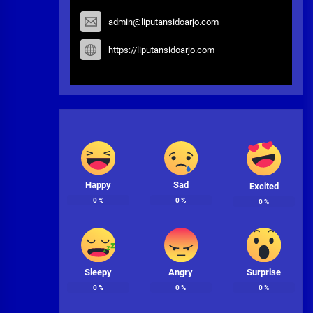
admin@liputansidoarjo.com
https://liputansidoarjo.com
Happy
Sad
Excited
0
%
0
%
0
%
Sleepy
Angry
Surprise
0
%
0
%
0
%