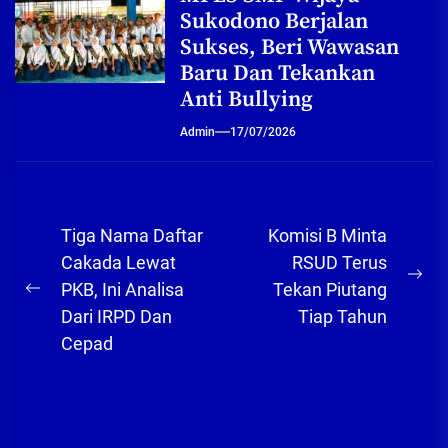
Sukodono Berjalan
Sukses, Beri Wawasan
Baru Dan Tekankan
Anti Bullying
Admin
17/07/2026
Navigasi
Tiga Nama Daftar
Komisi B Minta
pos
Cakada Lewat
RSUD Terus
Ne
PKB, Ini Analisa
Tekan Piutang
Previous
pos
Dari IRPD Dan
Tiap Tahun
post:
Cepad