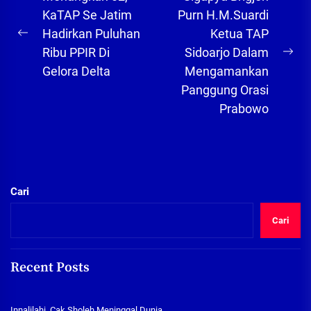
pos
KaTAP Se Jatim
Purn H.M.Suardi
Hadirkan Puluhan
Ketua TAP
Previous
Ribu PPIR Di
Sidoarjo Dalam
post:
Ne
Gelora Delta
Mengamankan
pos
Panggung Orasi
Prabowo
Cari
Cari
Recent Posts
Innalilahi, Cak Sholeh Meninggal Dunia