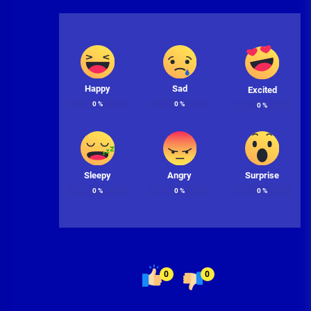
Happy
Sad
Excited
0
%
0
%
0
%
Sleepy
Angry
Surprise
0
%
0
%
0
%
0
0