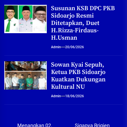
Susunan KSB DPC PKB
Sidoarjo Resmi
Ditetapkan, Duet
H.Rizza-Firdaus-
H.Usman
Admin
20/06/2026
Sowan Kyai Sepuh,
Ketua PKB Sidoarjo
Kuatkan Dukungan
Kultural NU
Admin
18/06/2026
Navigasi
Menangkan 02,
Sigapya Brigjen