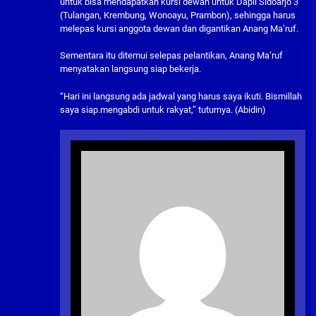
untuk bisa mendapatkan kursi dewan untuk Dapil Sidoarjo 3
(Tulangan, Krembung, Wonoayu, Prambon), sehingga harus
melepas kursi anggota dewan dan digantikan Anang Ma’ruf.
Sementara itu ditemui selepas pelantikan, Anang Ma’ruf
menyatakan langsung siap bekerja.
“Hari ini langsung ada jadwal yang harus saya ikuti. Bismillah
saya siap.mengabdi untuk rakyat,” tuturnya. (Abidin)