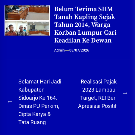
Belum Terima SHM
Tanah Kapling Sejak
Tahun 2014, Warga
Korban Lumpur Cari
Keadilan Ke Dewan
Admin
08/07/2026
Navigasi
Selamat Hari Jadi
Realisasi Pajak
pos
Kabupaten
2023 Lampaui
Ne
Sidoarjo Ke 164,
Target, REI Beri
Previous
pos
Dinas PU Perkim,
Apresiasi Positif
post:
Cipta Karya &
Tata Ruang