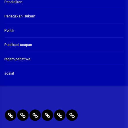
Pendidikan
Penegakan Hukum
Politik
Publikasi ucapan
ragam peristiwa
sosial
BERITA
RAGAM
PENEGAKAN
PENDIDIKAN
Publikasi
ADVETORIAL
UTAMA
PERISTIWA
HUKUM
&