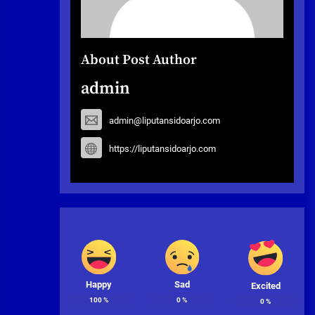
About Post Author
admin
admin@liputansidoarjo.com
https://liputansidoarjo.com
Happy
Sad
Excited
100
%
0
%
0
%