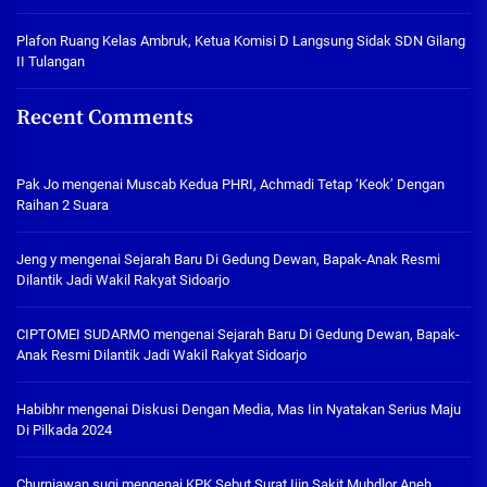
Plafon Ruang Kelas Ambruk, Ketua Komisi D Langsung Sidak SDN Gilang
II Tulangan
Recent Comments
Pak Jo
mengenai
Muscab Kedua PHRI, Achmadi Tetap ‘Keok’ Dengan
Raihan 2 Suara
Jeng y
mengenai
Sejarah Baru Di Gedung Dewan, Bapak-Anak Resmi
Dilantik Jadi Wakil Rakyat Sidoarjo
CIPTOMEI SUDARMO
mengenai
Sejarah Baru Di Gedung Dewan, Bapak-
Anak Resmi Dilantik Jadi Wakil Rakyat Sidoarjo
Habibhr
mengenai
Diskusi Dengan Media, Mas Iin Nyatakan Serius Maju
Di Pilkada 2024
Churniawan sugi
mengenai
KPK Sebut Surat Ijin Sakit Muhdlor Aneh,