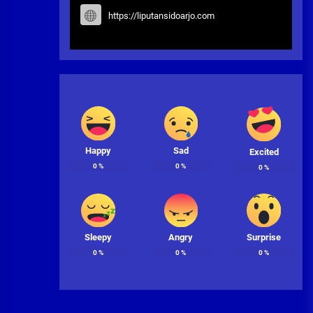
https://liputansidoarjo.com
Happy
Sad
Excited
0
%
0
%
0
%
Sleepy
Angry
Surprise
0
%
0
%
0
%