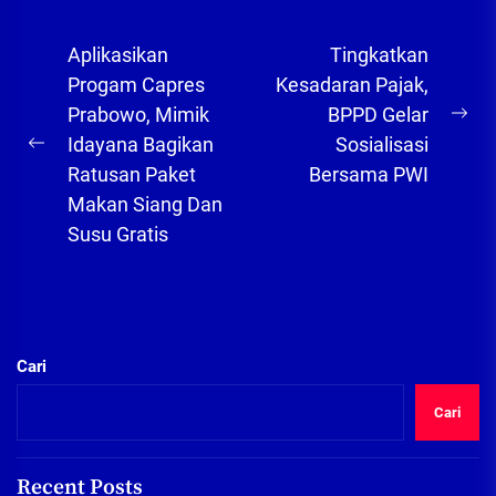
Navigasi
Aplikasikan
Tingkatkan
pos
Progam Capres
Kesadaran Pajak,
Prabowo, Mimik
BPPD Gelar
Ne
Idayana Bagikan
Sosialisasi
Previous
pos
Ratusan Paket
Bersama PWI
post:
Makan Siang Dan
Susu Gratis
Cari
Cari
Recent Posts