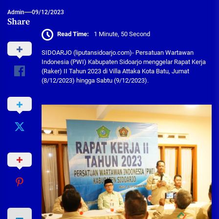
Admin
09/12/2023
Share
Read Time:
1 Minute, 50 Second
SIDOARJO (liputansidoarjo.com)- Persatuan Wartawan
Indonesia (PWI) Kabupaten Sidoarjo menggelar Rapat Kerja
(Raker) II Tahun 2023 di Villa Attaka Kota Batu, Jumat
(8/12/2023) hingga Sabtu (9/12/2023).