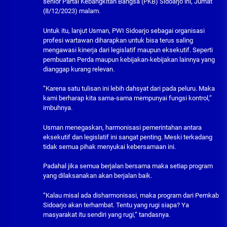
senior Partai Kebangkitan Bangsa (PKB) Sidoarjo ini, Jumat
(8/12/2023) malam.
Untuk itu, lanjut Usman, PWI Sidoarjo sebagai organisasi
profesi wartawan diharapkan untuk bisa terus saling
mengawasi kinerja dari legislatif maupun eksekutif. Seperti
pembuatan Perda maupun kebijakan-kebijakan lainnya yang
dianggap kurang relevan.
“Karena satu tulisan ini lebih dahsyat dari pada peluru. Maka
kami berharap kita sama-sama mempunyai fungsi kontrol,”
imbuhnya.
Usman menegaskan, harmonisasi pemerintahan antara
eksekutif dan legislatif ini sangat penting. Meski terkadang
tidak semua pihak menyukai kebersamaan ini.
Padahal jika semua berjalan bersama maka setiap program
yang dilaksanakan akan berjalan baik.
“Kalau misal ada disharmonisasi, maka program dari Pemkab
Sidoarjo akan terhambat. Tentu yang rugi siapa? Ya
masyarakat itu sendiri yang rugi,” tandasnya.