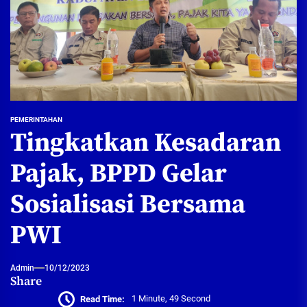
PEMERINTAHAN
Tingkatkan Kesadaran
Pajak, BPPD Gelar
Sosialisasi Bersama
PWI
Admin
10/12/2023
Share
Read Time:
1 Minute, 49 Second