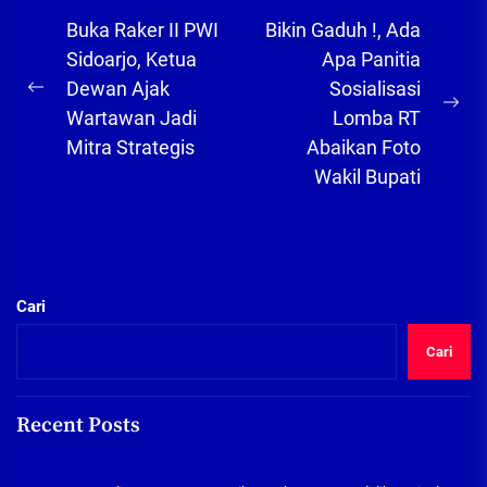
Navigasi
Buka Raker II PWI
Bikin Gaduh !, Ada
pos
Sidoarjo, Ketua
Apa Panitia
Dewan Ajak
Sosialisasi
Previous
Ne
Wartawan Jadi
Lomba RT
post:
pos
Mitra Strategis
Abaikan Foto
Wakil Bupati
Cari
Cari
Recent Posts