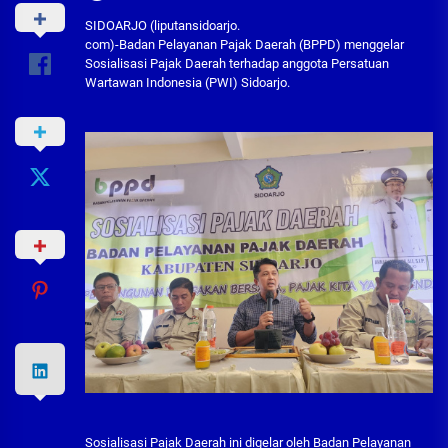
SIDOARJO (liputansidoarjo.
com)-Badan Pelayanan Pajak Daerah (BPPD) menggelar
Sosialisasi Pajak Daerah terhadap anggota Persatuan
Wartawan Indonesia (PWI) Sidoarjo.
Sosialisasi Pajak Daerah ini digelar oleh Badan Pelayanan