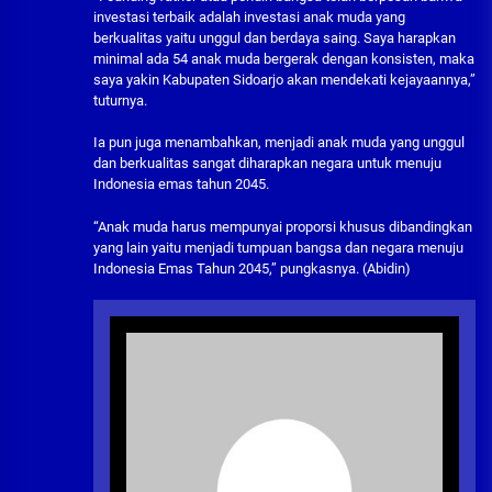
investasi terbaik adalah investasi anak muda yang
berkualitas yaitu unggul dan berdaya saing. Saya harapkan
minimal ada 54 anak muda bergerak dengan konsisten, maka
saya yakin Kabupaten Sidoarjo akan mendekati kejayaannya,”
tuturnya.
Ia pun juga menambahkan, menjadi anak muda yang unggul
dan berkualitas sangat diharapkan negara untuk menuju
Indonesia emas tahun 2045.
“Anak muda harus mempunyai proporsi khusus dibandingkan
yang lain yaitu menjadi tumpuan bangsa dan negara menuju
Indonesia Emas Tahun 2045,” pungkasnya. (Abidin)