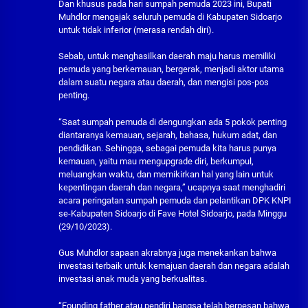
Dan khusus pada hari sumpah pemuda 2023 ini, Bupati
Muhdlor mengajak seluruh pemuda di Kabupaten Sidoarjo
untuk tidak inferior (merasa rendah diri).
Sebab, untuk menghasilkan daerah maju harus memiliki
pemuda yang berkemauan, bergerak, menjadi aktor utama
dalam suatu negara atau daerah, dan mengisi pos-pos
penting.
“Saat sumpah pemuda di dengungkan ada 5 pokok penting
diantaranya kemauan, sejarah, bahasa, hukum adat, dan
pendidikan. Sehingga, sebagai pemuda kita harus punya
kemauan, yaitu mau mengupgrade diri, berkumpul,
meluangkan waktu, dan memikirkan hal yang lain untuk
kepentingan daerah dan negara,” ucapnya saat menghadiri
acara peringatan sumpah pemuda dan pelantikan DPK KNPI
se-Kabupaten Sidoarjo di Fave Hotel Sidoarjo, pada Minggu
(29/10/2023).
Gus Muhdlor sapaan akrabnya juga menekankan bahwa
investasi terbaik untuk kemajuan daerah dan negara adalah
investasi anak muda yang berkualitas.
“Founding father atau pendiri bangsa telah berpesan bahwa