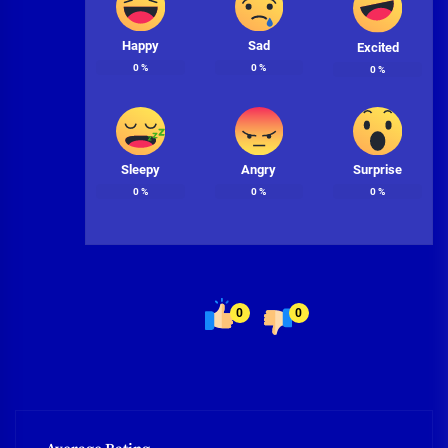
Happy
Sad
Excited
0
%
0
%
0
%
Sleepy
Angry
Surprise
0
%
0
%
0
%
0
0