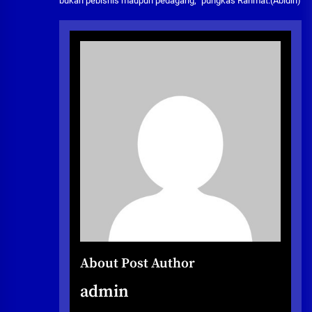
bukan pebisnis maupun pedagang,” pungkas Rahmat.(Abidin)
About Post Author
admin