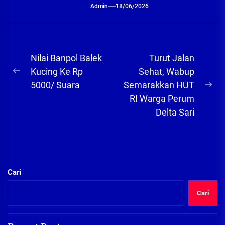
Admin
18/06/2026
Navigasi
Nilai Banpol Balek
Turut Jalan
pos
Kucing Ke Rp
Sehat, Wabup
Previous
5000/ Suara
Semarakkan HUT
post:
Ne
RI Warga Perum
pos
Delta Sari
Cari
Cari