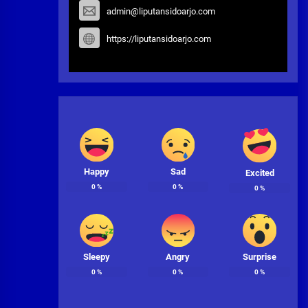
admin@liputansidoarjo.com
https://liputansidoarjo.com
Happy
Sad
Excited
0
%
0
%
0
%
Sleepy
Angry
Surprise
0
%
0
%
0
%