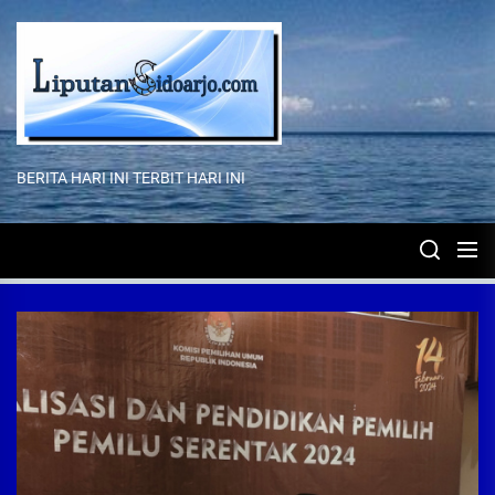
Skip
to
the
content
BERITA HARI INI TERBIT HARI INI