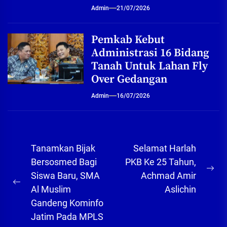
Admin
21/07/2026
Pemkab Kebut
Administrasi 16 Bidang
Tanah Untuk Lahan Fly
Over Gedangan
Admin
16/07/2026
Navigasi
Tanamkan Bijak
Selamat Harlah
pos
Bersosmed Bagi
PKB Ke 25 Tahun,
Ne
Siswa Baru, SMA
Achmad Amir
Previous
pos
Al Muslim
Aslichin
post:
Gandeng Kominfo
Jatim Pada MPLS