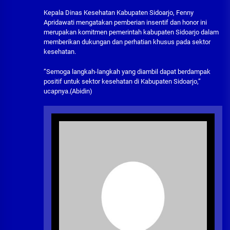
Kepala Dinas Kesehatan Kabupaten Sidoarjo, Fenny
Apridawati mengatakan pemberian insentif dan honor ini
merupakan komitmen pemerintah kabupaten Sidoarjo dalam
memberikan dukungan dan perhatian khusus pada sektor
kesehatan.
”Semoga langkah-langkah yang diambil dapat berdampak
positif untuk sektor kesehatan di Kabupaten Sidoarjo,”
ucapnya.(Abidin)