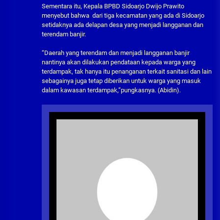
Sementara itu, Kepala BPBD Sidoarjo Dwijo Prawito
menyebut bahwa dari tiga kecamatan yang ada di Sidoarjo
setidaknya ada delapan desa yang menjadi langganan dan
terendam banjir.
“Daerah yang terendam dan menjadi langganan banjir
nantinya akan dilakukan pendataan kepada warga yang
terdampak, tak hanya itu penanganan terkait sanitasi dan lain
sebagainya juga tetap diberikan untuk warga yang masuk
dalam kawasan terdampak,”pungkasnya. (Abidin).