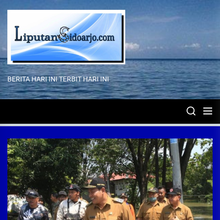
Skip
to
the
content
BERITA HARI INI TERBIT HARI INI