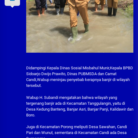
Didampingi Kepala Dinas Sosial Misbahul Munir,Kepala BPBD
Sidoarjo Dwijo Prawito, Dinas PUBMSDA dan Camat
Candi,Wabup meninjau penyebab kerapnya banjir di wilayah
tersebut.
Wabup H. Subandi mengatakan bahwa wilayah yang
tergenang banjir ada di Kecamatan Tanggulangin, yaitu di
Desa Kedung Banteng, Banjar Asri, Banjar Panji, Kalidawir dan
Boro.
Juga di Kecamatan Porong meliputi Desa Sawahan, Candi
Pari dan Wunut, sementara di Kecamatan Candi ada Desa