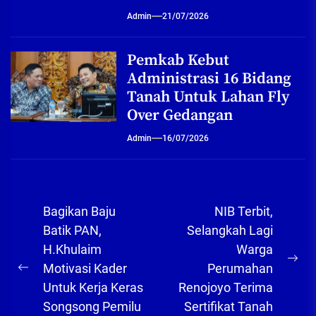
Admin
21/07/2026
Pemkab Kebut
Administrasi 16 Bidang
Tanah Untuk Lahan Fly
Over Gedangan
Admin
16/07/2026
Navigasi
Bagikan Baju
NIB Terbit,
pos
Batik PAN,
Selangkah Lagi
H.Khulaim
Warga
Ne
Motivasi Kader
Perumahan
Previous
pos
Untuk Kerja Keras
Renojoyo Terima
post:
Songsong Pemilu
Sertifikat Tanah