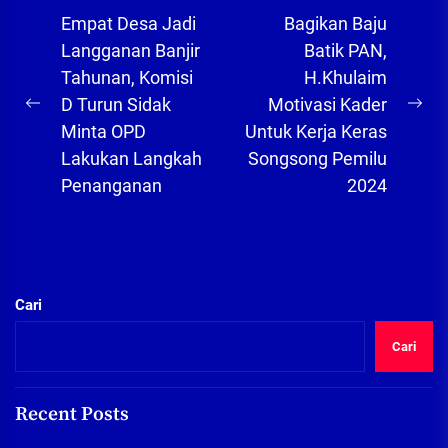
Navigasi
Empat Desa Jadi
Bagikan Baju
pos
Langganan Banjir
Batik PAN,
Tahunan, Komisi
H.Khulaim
D Turun Sidak
Motivasi Kader
Previous
Ne
Minta OPD
Untuk Kerja Keras
post:
pos
Lakukan Langkah
Songsong Pemilu
Penanganan
2024
Cari
Cari
Recent Posts