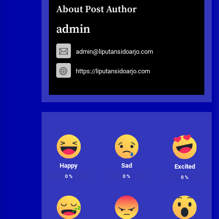
About Post Author
admin
admin@liputansidoarjo.com
https://liputansidoarjo.com
Happy
Sad
Excited
0
%
0
%
0
%