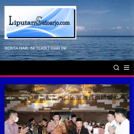
Skip
to
the
content
BERITA HARI INI TERBIT HARI INI