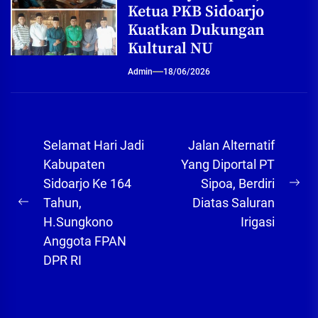
Ketua PKB Sidoarjo
Kuatkan Dukungan
Kultural NU
Admin
18/06/2026
Navigasi
Selamat Hari Jadi
Jalan Alternatif
pos
Kabupaten
Yang Diportal PT
Sidoarjo Ke 164
Sipoa, Berdiri
Ne
Tahun,
Diatas Saluran
Previous
pos
H.Sungkono
Irigasi
post:
Anggota FPAN
DPR RI