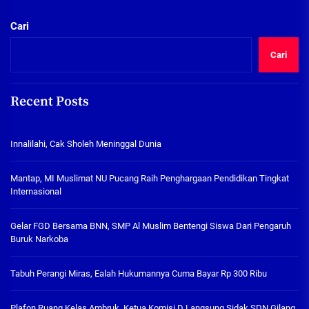
Cari
Cari
Recent Posts
Innalilahi, Cak Sholeh Meninggal Dunia
Mantap, MI Muslimat NU Pucang Raih Penghargaan Pendidikan Tingkat
Internasional
Gelar FGD Bersama BNN, SMP Al Muslim Bentengi Siswa Dari Pengaruh
Buruk Narkoba
Tabuh Perangi Miras, Ealah Hukumannya Cuma Bayar Rp 300 Ribu
Plafon Ruang Kelas Ambruk, Ketua Komisi D Langsung Sidak SDN Gilang