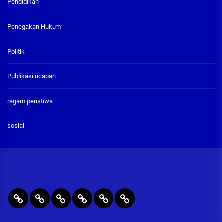
Pendidikan
Penegakan Hukum
Politik
Publikasi ucapan
ragam peristiwa
sosial
BERITA
RAGAM
PENEGAKAN
PENDIDIKAN
Publikasi
ADVETORIAL
UTAMA
PERISTIWA
HUKUM
&