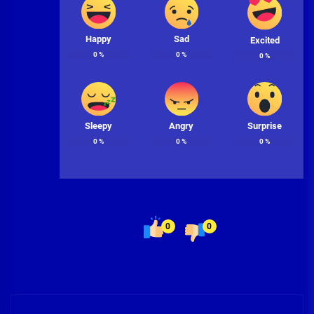
Happy
Sad
Excited
0
%
0
%
0
%
Sleepy
Angry
Surprise
0
%
0
%
0
%
0
0