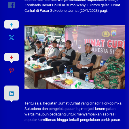
Komisaris Besar Polisi Kusumo Wahyu Bintoro gelar Jumat
Curhat di Pasar Sukodono, Jumat (20/1/2023) pagi.
Tentu saja, kegiatan Jumat Curhat yang dihadiri Forkopimka
Sukodono dan pengelola pasar itu, menjadi kesempatan
warga maupun pedagang untuk menyampaikan aspirasi
seputar kamtibmas hingga terkait pengelolaan parkir pasar.