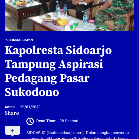
PUBLIKASI UCAPAN
Kapolresta Sidoarjo
Tampung Aspirasi
Pedagang Pasar
Sukodono
Admin
20/01/2023
Share
Read Time:
38 Second
SIDOARJO (liputansidoarjo.com)- Dalam rangka menyerap
aspirasi kamtibmas warga Sukodono, Kapolresta Sidoarjo