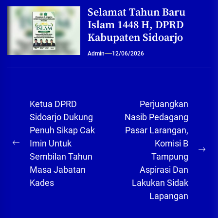
Selamat Tahun Baru
Islam 1448 H, DPRD
Kabupaten Sidoarjo
Admin
12/06/2026
Navigasi
Ketua DPRD
Perjuangkan
pos
Sidoarjo Dukung
Nasib Pedagang
Penuh Sikap Cak
Pasar Larangan,
Imin Untuk
Komisi B
Previous
Ne
Sembilan Tahun
Tampung
post:
pos
Masa Jabatan
Aspirasi Dan
Kades
Lakukan Sidak
Lapangan