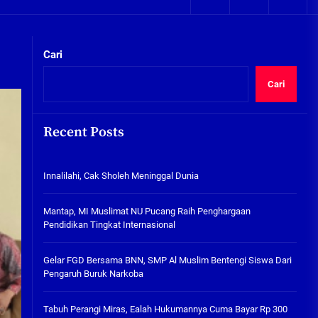
05/08/2026
kta Integritas
Plafon Ruang Kelas Ambruk,
Ketua Komisi D Langsung Sidak
Cari
SDN Gilang II Tulangan
05/08/2026
Cari
Innalilahi, Cak Sholeh
Meninggal Dunia
Recent Posts
07/08/2026
kta Integritas
Innalilahi, Cak Sholeh Meninggal Dunia
Mantap, MI Muslimat NU
Pucang Raih Penghargaan
Pendidikan Tingkat
Mantap, MI Muslimat NU Pucang Raih Penghargaan
Internasional
Pendidikan Tingkat Internasional
06/08/2026
Gelar FGD Bersama BNN, SMP Al
Gelar FGD Bersama BNN, SMP Al Muslim Bentengi Siswa Dari
Muslim Bentengi Siswa Dari
Pengaruh Buruk Narkoba
Pengaruh Buruk Narkoba
05/08/2026
Tabuh Perangi Miras, Ealah Hukumannya Cuma Bayar Rp 300