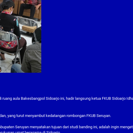
ruang aula Bakesbangpol Sidoarjo ini, hadir langsung ketua FKUB Sidoarjo Id
ladan, yang turut menyambut kedatangan rombongan FKUB Seruyan.
upaten Seruyan menyatakan tujuan dari studi banding ini, adalah ingin menget
erukunan umat beragama di Sidoarjo.