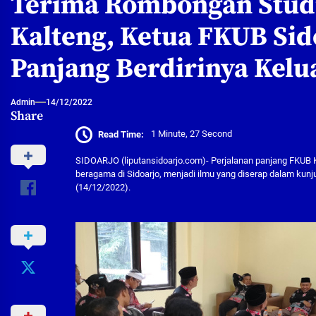
Terima Rombongan Stud
Kalteng, Ketua FKUB Sid
Panjang Berdirinya Kelu
Admin
14/12/2022
Share
Read Time:
1 Minute, 27 Second
SIDOARJO (liputansidoarjo.com)- Perjalanan panjang FKUB
beragama di Sidoarjo, menjadi ilmu yang diserap dalam ku
(14/12/2022).