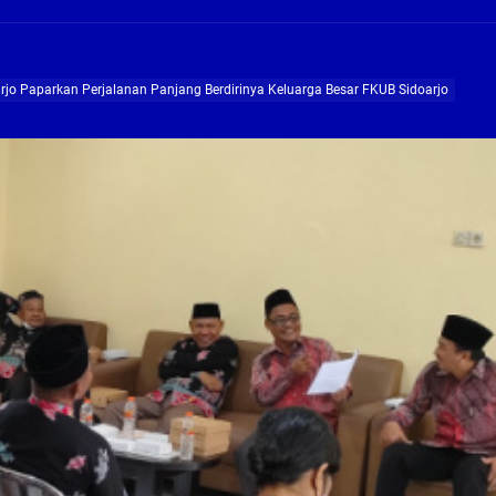
ng Profesional Dan Kapabel, Komisi B Dua Kali Panggil Pansel Dan Minta Ada Pa
g, Pembangunan Fly Over Gedangan Semakin Dekat
jo Paparkan Perjalanan Panjang Berdirinya Keluarga Besar FKUB Sidoarjo
rjo Masif Jalankan Program Rehab RTLH
g, Pembangunan Fly over Gedangan Semakin Dekat
 solusi masalah warga Seketi dan Urangagung
ng Profesional Dan Kapabel, Komisi B Dua Kali Panggil Pansel Dan Minta Ada Pa