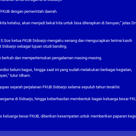
ra FKUB dengan pemerintah daerah.
ta ketahui, akan menjadi bekal kita untuk bisa diterapkan di Seruyan,” jelas Dr
q S.Sos ketua FKUB Sidoarjo mengaku senang dan mengucapkan terima kasih
idoarjo sebagai tujuan studi banding.
tkan berkah dan mempertemukan pengalaman masing-masing.
 kondisi belum bagus, hingga saat ini yang sudah melakukan berbagai kegiatan,
an,” tutur Idham.
upas sejarah perjalanan FKUB Sidoarjo selama sepuluh tahun terakhir.
ergama di Sidoarjo, hingga keberhasilan membentuk bagan keluarga besar FK
us keluarga besar FKUB, diberikan kesempatan untuk memberikan paparan kegi