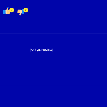
0
0
(Add your review)