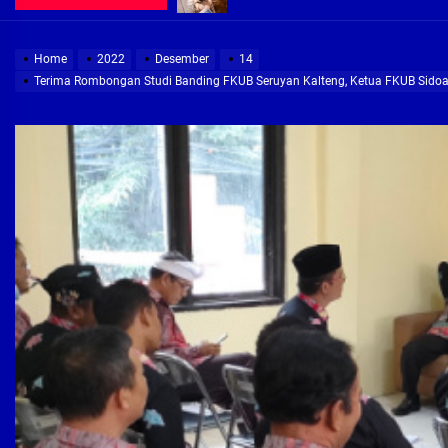
Demi Jajaran Direksi Delta Tirta Ya
Home
2022
Desember
14
Pembebasan Lahan Segera Rampun
Terima Rombongan Studi Banding FKUB Seruyan Kalteng, Ketua FKUB Sidoar
Peduli Warga Miskin, Bupati Sidoa
Pembebasan Lahan Hampir Rampun
Terima aduan warga, Komisi A cari
Demi Jajaran Direksi Delta Tirta Ya