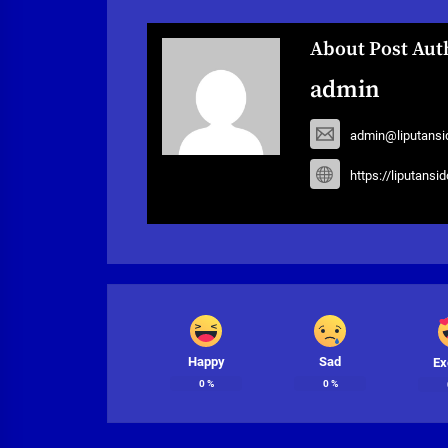
About Post Aut
admin
admin@liputansi
https://liputansi
Happy
Sad
Ex
0
%
0
%