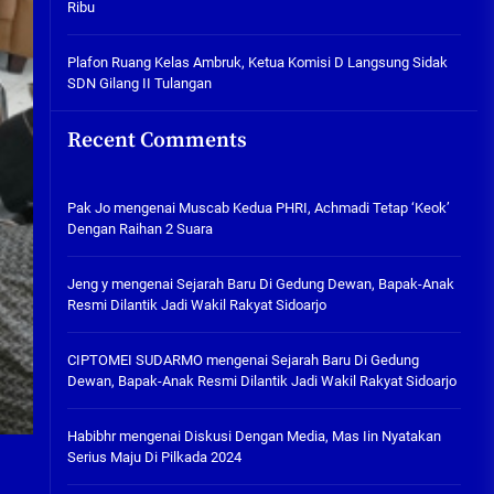
Ribu
Tabuh Perangi Miras, Ealah
Hukumannya Cuma Bayar Rp
300 Ribu
Plafon Ruang Kelas Ambruk, Ketua Komisi D Langsung Sidak
SDN Gilang II Tulangan
05/08/2026
Plafon Ruang Kelas Ambruk,
Recent Comments
Ketua Komisi D Langsung Sidak
SDN Gilang II Tulangan
05/08/2026
Pak Jo
mengenai
Muscab Kedua PHRI, Achmadi Tetap ‘Keok’
Dengan Raihan 2 Suara
Jeng y
mengenai
Sejarah Baru Di Gedung Dewan, Bapak-Anak
Resmi Dilantik Jadi Wakil Rakyat Sidoarjo
CIPTOMEI SUDARMO
mengenai
Sejarah Baru Di Gedung
Dewan, Bapak-Anak Resmi Dilantik Jadi Wakil Rakyat Sidoarjo
Habibhr
mengenai
Diskusi Dengan Media, Mas Iin Nyatakan
Serius Maju Di Pilkada 2024