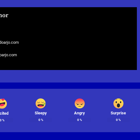
hor
doarjo.com
doarjo.com
Sleepy
Angry
Surprise
cited
0
%
0
%
0
%
0
%