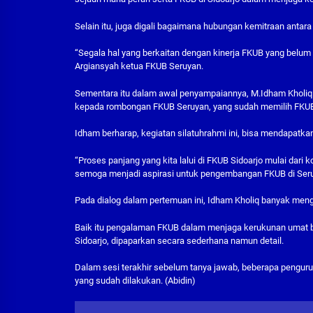
Selain itu, juga digali bagaimana hubungan kemitraan anta
“Segala hal yang berkaitan dengan kinerja FKUB yang belum ki
Argiansyah ketua FKUB Seruyan.
Sementara itu dalam awal penyampaiannya, M.Idham Kholi
kepada rombongan FKUB Seruyan, yang sudah memilih FKUB S
Idham berharap, kegiatan silatuhrahmi ini, bisa mendapa
“Proses panjang yang kita lalui di FKUB Sidoarjo mulai dari
semoga menjadi aspirasi untuk pengembangan FKUB di Seruy
Pada dialog dalam pertemuan ini, Idham Kholiq banyak meng
Baik itu pengalaman FKUB dalam menjaga kerukunan umat b
Sidoarjo, dipaparkan secara sederhana namun detail.
Dalam sesi terakhir sebelum tanya jawab, beberapa pengur
yang sudah dilakukan. (Abidin)