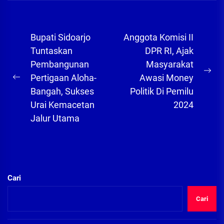
Navigasi
Bupati Sidoarjo
Anggota Komisi II
pos
Tuntaskan
DPR RI, Ajak
Pembangunan
Masyarakat
Ne
Pertigaan Aloha-
Awasi Money
Previous
pos
Bangah, Sukses
Politik Di Pemilu
post:
Urai Kemacetan
2024
Jalur Utama
Cari
Cari