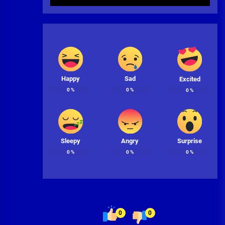
Happy
Sad
Excited
0
%
0
%
0
%
Sleepy
Angry
Surprise
0
%
0
%
0
%
0
0