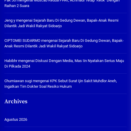
Pak Jo
mengenai
Muscab Kedua PHRI, Achmadi Tetap ‘Keok’ Dengan
Raihan 2 Suara
Jeng y
mengenai
Sejarah Baru Di Gedung Dewan, Bapak-Anak Resmi
Dilantik Jadi Wakil Rakyat Sidoarjo
CIPTOMEI SUDARMO
mengenai
Sejarah Baru Di Gedung Dewan, Bapak-
Anak Resmi Dilantik Jadi Wakil Rakyat Sidoarjo
Habibhr
mengenai
Diskusi Dengan Media, Mas Iin Nyatakan Serius Maju
Di Pilkada 2024
Churniawan sugi
mengenai
KPK Sebut Surat Ijin Sakit Muhdlor Aneh,
Ingatkan Tim Dokter Soal Resiko Hukum
Archives
Agustus 2026