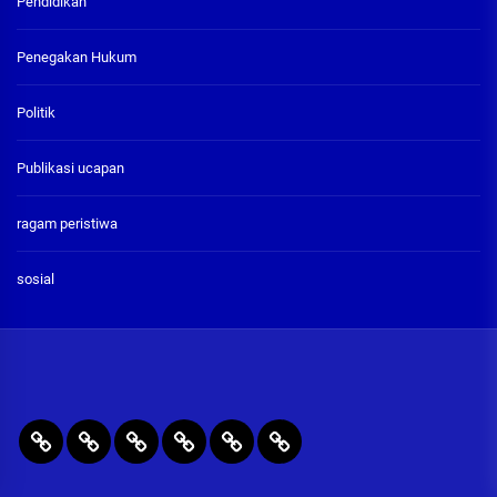
Pendidikan
Penegakan Hukum
Politik
Publikasi ucapan
ragam peristiwa
sosial
BERITA
RAGAM
PENEGAKAN
PENDIDIKAN
Publikasi
ADVETORIAL
UTAMA
PERISTIWA
HUKUM
&