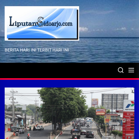
Skip
to
the
content
BERITA HARI INI TERBIT HARI INI