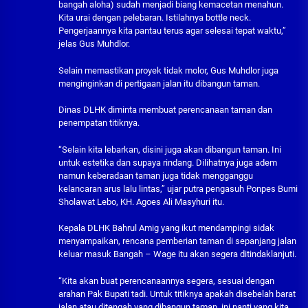
bangah aloha) sudah menjadi biang kemacetan menahun.
Kita urai dengan pelebaran. Istilahnya bottle neck.
Pengerjaannya kita pantau terus agar selesai tepat waktu,”
jelas Gus Muhdlor.
Selain memastikan proyek tidak molor, Gus Muhdlor juga
menginginkan di pertigaan jalan itu dibangun taman.
Dinas DLHK diminta membuat perencanaan taman dan
penempatan titiknya.
“Selain kita lebarkan, disini juga akan dibangun taman. Ini
untuk estetika dan supaya rindang. Dilihatnya juga adem
namun keberadaan taman juga tidak mengganggu
kelancaran arus lalu lintas,” ujar putra pengasuh Ponpes Bumi
Sholawat Lebo, KH. Agoes Ali Masyhuri itu.
Kepala DLHK Bahrul Amig yang ikut mendampingi sidak
menyampaikan, rencana pemberian taman di sepanjang jalan
keluar masuk Bangah – Wage itu akan segera ditindaklanjuti.
“Kita akan buat perencanaannya segera, sesuai dengan
arahan Pak Bupati tadi. Untuk titiknya apakah disebelah barat
jalan atau ditengah yang dibangun taman, ini nanti yang kita