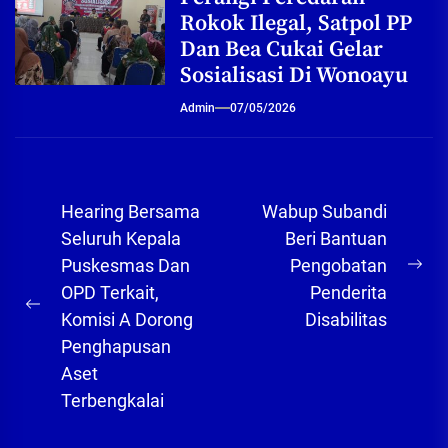
Rokok Ilegal, Satpol PP
Dan Bea Cukai Gelar
Sosialisasi Di Wonoayu
Admin
07/05/2026
Navigasi
Hearing Bersama
Wabup Subandi
pos
Seluruh Kepala
Beri Bantuan
Puskesmas Dan
Pengobatan
Ne
OPD Terkait,
Penderita
pos
Previous
Komisi A Dorong
Disabilitas
post:
Penghapusan
Aset
Terbengkalai