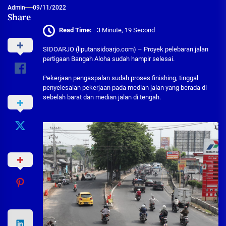
Admin
09/11/2022
Share
Read Time:
3 Minute, 19 Second
SIDOARJO (liputansidoarjo.com) – Proyek pelebaran jalan
pertigaan Bangah Aloha sudah hampir selesai.
Pekerjaan pengaspalan sudah proses finishing, tinggal
penyelesaian pekerjaan pada median jalan yang berada di
sebelah barat dan median jalan di tengah.