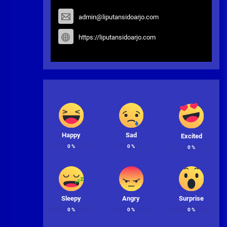
admin@liputansidoarjo.com
https://liputansidoarjo.com
Happy
Sad
Excited
0
%
0
%
0
%
Sleepy
Angry
Surprise
0
%
0
%
0
%