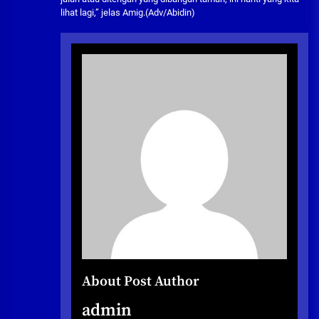
lihat lagi,” jelas Amig.(Adv/Abidin)
About Post Author
admin