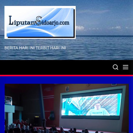
Skip
to
the
content
BERITA HARI INI TERBIT HARI INI