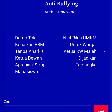
Anti Bullying
Admin
17/07/2026
Navigasi
Demo Tolak
Niat Bikin UMKM
pos
Kenaikan BBM
Untuk Warga,
Tanpa Anarkis,
Ketua RW Malah
Ne
Previous
Ketua Dewan
Dijadikan
pos
post:
Apresiasi Sikap
Tersangka
Mahasiswa
Cari
Cari