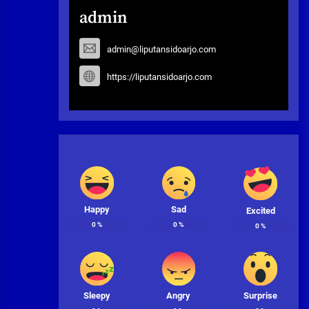
admin
admin@liputansidoarjo.com
https://liputansidoarjo.com
Happy
Sad
Excited
0
%
0
%
0
%
Sleepy
Angry
Surprise