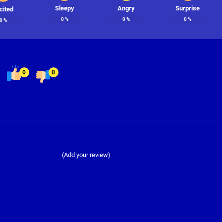
Sleepy
Angry
Surprise
cited
0
%
0
%
0
%
0
%
0
0
(Add your review)