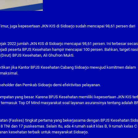
Timur, juga kepesertaan JKN KIS di Sidoarjo sudah mencapai 98,61 persen dari
ejak 2022 jumlah JKN KIS di Sidoarjo mencapai 98,61 persen. Ini terbesar secar
njadi peserta BPJS Kesehatan hampir mencapai 100 persen. Bahkan, target nas
(Dirut) BPJS Kesehatan, Ali Ghufron Mukti.
uktikan jika Kantor BPJS Kesehatan Cabang Sidoarjo mewujud komitmen dalam
 maksimal.
eholder dan Pemkab Sidoarjo demi efektivitas pelayanan.
mpatan yang besar. Karena BPJS Kesehatan memiliki kepesertaan JKN KIS ter
nya termasuk Top Of Mind masyarakat soal layanan asuransinya tentang adalah B
esehatan (Faskes) tingkat pertama yang bekerjasama dengan BPJS Kesehatan Sido
i, 8 TNI dan 17 puskesmas. Selain itu, ada 4 rumah sakit klas B, 9 rumah kelas C
nan kesehatan terbaik untuk masyarakat Sidoarjo.