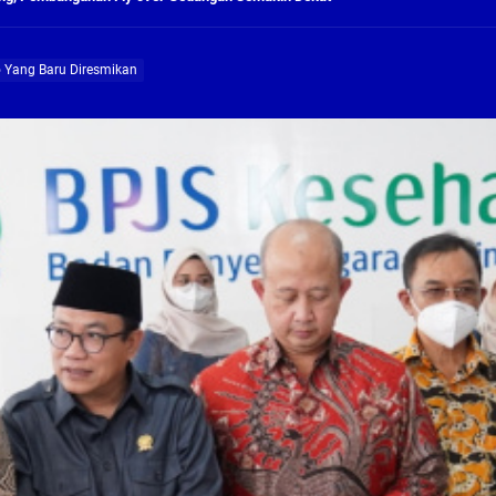
ng Profesional Dan Kapabel, Komisi B Dua Kali Panggil Pansel Dan Minta Ada Pa
 Yang Baru Diresmikan
g, Pembangunan Fly Over Gedangan Semakin Dekat
rjo Masif Jalankan Program Rehab RTLH
g, Pembangunan Fly over Gedangan Semakin Dekat
 solusi masalah warga Seketi dan Urangagung
ng Profesional Dan Kapabel, Komisi B Dua Kali Panggil Pansel Dan Minta Ada Pa