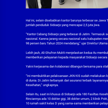
Hal ini, selain disebabkan kantor barunya terbesar se Jawa 
jumlah penduduk Sidoarjo yang mencapai 2,5 juta jiwa.
“Kantor Cabang Sidoarjo yang terbesar di Jatim. Termasuk s
nasional. Karena jarang secara nasional satu kabupaten me
98 persen baru Tahun 2024 mendatang,” ujar Direktur Utama 
Lebih jauh, Ali Ghufron Mukti menjelaskan kedua itu memb
memberikan pelayanan kepada masyarakat Sidoarjo secara
Yakni kerjasama dan kolaborasi dibangun bersama para stak
“Ini membuktikan pelaksanaan JKN KIS sudah melakukan lo
di dunia. Di Jatim terbanyak dari asuransi terbaik layanan
Kesehatan,” ungkapnya.
Selain itu, saat ini khusus di Sidoarjo ada 180 Fasiltas K
Rinciannya ada 10 dokter gigi, 38 dokter umum, 2 klinik Polr
10 rumah sakit kelas D yang sama-sama memberikan pelaya