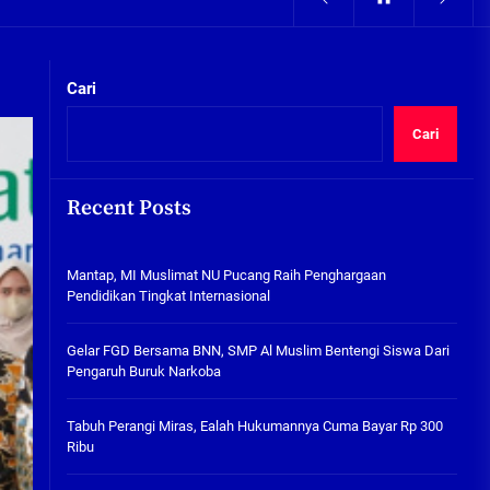
05/08/2026
kta Integritas
Pengairan Sawah Minim, Petani
Kepunten Beralih Tanam Bamer
Cari
05/08/2026
Cari
Mantap, MI Muslimat NU
Pucang Raih Penghargaan
Pendidikan Tingkat
Recent Posts
Internasional
06/08/2026
kta Integritas
Mantap, MI Muslimat NU Pucang Raih Penghargaan
Gelar FGD Bersama BNN, SMP Al
Pendidikan Tingkat Internasional
Muslim Bentengi Siswa Dari
Pengaruh Buruk Narkoba
Gelar FGD Bersama BNN, SMP Al Muslim Bentengi Siswa Dari
05/08/2026
Pengaruh Buruk Narkoba
Tabuh Perangi Miras, Ealah
Hukumannya Cuma Bayar Rp
Tabuh Perangi Miras, Ealah Hukumannya Cuma Bayar Rp 300
300 Ribu
Ribu
05/08/2026