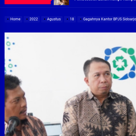
Demi Jajaran Direksi Delta Tirta Ya
Home
2022
Agustus
18
Gagahnya Kantor BPJS Sidoarjo
Pembebasan Lahan Segera Rampun
Peduli Warga Miskin, Bupati Sidoa
Pembebasan Lahan Hampir Rampun
Terima aduan warga, Komisi A cari
Demi Jajaran Direksi Delta Tirta Ya