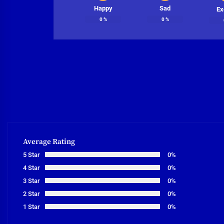
Happy
Sad
Ex
0
%
0
%
Average Rating
5 Star
0%
4 Star
0%
3 Star
0%
2 Star
0%
1 Star
0%