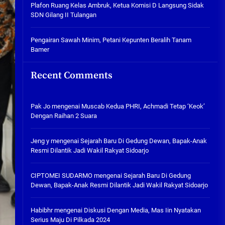
Plafon Ruang Kelas Ambruk,
Plafon Ruang Kelas Ambruk, Ketua Komisi D Langsung Sidak
Ketua Komisi D Langsung Sidak
SDN Gilang II Tulangan
SDN Gilang II Tulangan
05/08/2026
Pengairan Sawah Minim, Petani Kepunten Beralih Tanam
Bamer
Pengairan Sawah Minim, Petani
Kepunten Beralih Tanam Bamer
Recent Comments
05/08/2026
Pak Jo
mengenai
Muscab Kedua PHRI, Achmadi Tetap ‘Keok’
Dengan Raihan 2 Suara
Jeng y
mengenai
Sejarah Baru Di Gedung Dewan, Bapak-Anak
Resmi Dilantik Jadi Wakil Rakyat Sidoarjo
CIPTOMEI SUDARMO
mengenai
Sejarah Baru Di Gedung
Dewan, Bapak-Anak Resmi Dilantik Jadi Wakil Rakyat Sidoarjo
Habibhr
mengenai
Diskusi Dengan Media, Mas Iin Nyatakan
Serius Maju Di Pilkada 2024