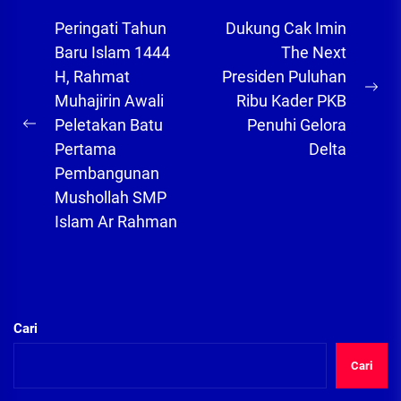
Navigasi
Peringati Tahun
Dukung Cak Imin
pos
Baru Islam 1444
The Next
H, Rahmat
Presiden Puluhan
Ne
Muhajirin Awali
Ribu Kader PKB
pos
Peletakan Batu
Penuhi Gelora
Previous
Pertama
Delta
post:
Pembangunan
Mushollah SMP
Islam Ar Rahman
Cari
Cari