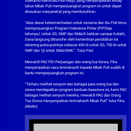
Soekarno Rakhmad Pavi Harjo, yang menyampaikan setiap
tahun Mbak Puti memperjuangkan program ini untuk dapat
dirasakan masyarakat yang membutuhkan.
“Atas dasar kebermanfaatan untuk sesama dan Ibu Puti terus
memperjuangkan Program Indonesia Pintar (PIP)tiap
tahunya,l. Untuk SD, SMP dan SMA/K bahkan sampai Kuliah).
Dana langsung ditransfer oleh kementrian pendidikan ke
rekening putra/putrinya sebesar 450 rb untuk SD, 750 rb untuk
SMP dan 1jt untuk SMA/SMK.”. Tutur Pavi
Mewakili PAC PDI Perjuangan dan orang tua Siswa, Fika
menyampaikan rasa terimakasih kepada Mbak Puti sudah di
bantu memperjuangkan program ini.
“Terharu melihat senyum dan bahagia para orang tua dan
siswa mendapatkan program bantuan beasiswa ini, kami PAC
bahagia melihat senyum mereka, mewakili PAC dan Orang
Tua Siswa menyampaikan terimakasih Mbak Puti” tutur Fika.
(Abidin)