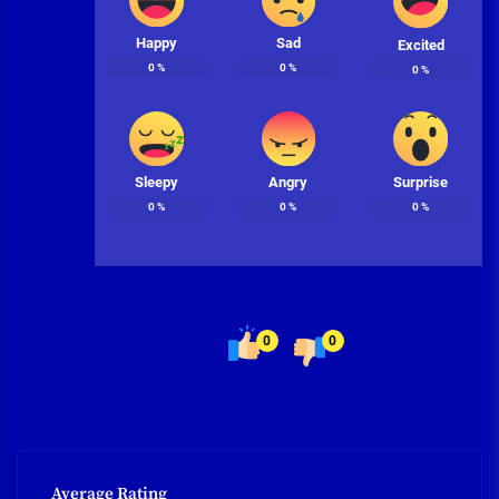
Happy
Sad
Excited
0
%
0
%
0
%
Sleepy
Angry
Surprise
0
%
0
%
0
%
0
0
Average Rating