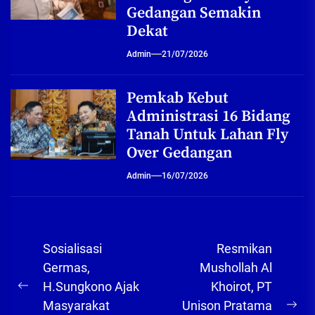
Gedangan Semakin
Dekat
Admin
21/07/2026
Pemkab Kebut
Administrasi 16 Bidang
Tanah Untuk Lahan Fly
Over Gedangan
Admin
16/07/2026
Navigasi
Sosialisasi
Resmikan
pos
Germas,
Mushollah Al
H.Sungkono Ajak
Khoirot, PT
Previous
Masyarakat
Unison Pratama
post:
Ne