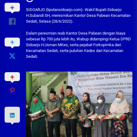
SIDOARJO (liputansidoarjo.com)- Wakil Bupati Sidoarjo
H.Subandi SH, meresmikan Kantor Desa Pabean Kecamatan
Sedati, Selasa (28/6/2022).
Dalam peresmian reab Kantor Desa Pabean dengan biaya
sebesar Rp 700 juta lebih itu, Wabup didampingi Ketua DPRD
Sidoarjo H.Usman MKes, serta pejabat Forkopimka dari
Kecamatan Sedati, serta puluhan Kades dari Kecamatan
Sedati.