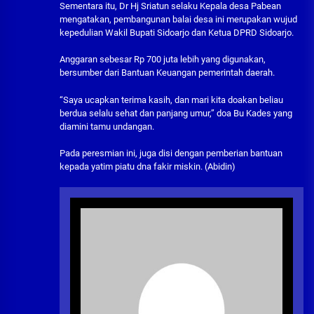
Sementara itu, Dr Hj Sriatun selaku Kepala desa Pabean
mengatakan, pembangunan balai desa ini merupakan wujud
kepedulian Wakil Bupati Sidoarjo dan Ketua DPRD Sidoarjo.
Anggaran sebesar Rp 700 juta lebih yang digunakan,
bersumber dari Bantuan Keuangan pemerintah daerah.
“Saya ucapkan terima kasih, dan mari kita doakan beliau
berdua selalu sehat dan panjang umur,” doa Bu Kades yang
diamini tamu undangan.
Pada peresmian ini, juga disi dengan pemberian bantuan
kepada yatim piatu dna fakir miskin. (Abidin)