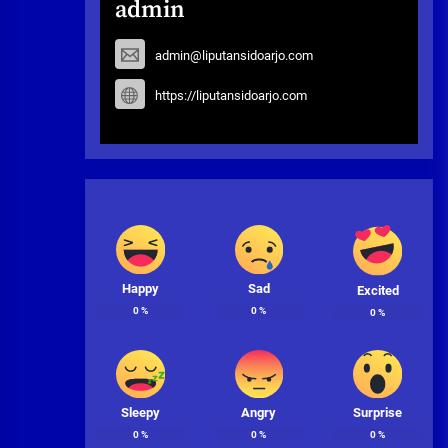
admin
admin@liputansidoarjo.com
https://liputansidoarjo.com
Happy
Sad
Excited
0
%
0
%
0
%
Sleepy
Angry
Surprise
0
%
0
%
0
%