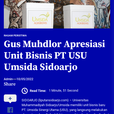
RAGAM PERISTIWA
Gus Muhdlor Apresiasi
Unit Bisnis PT USU
Umsida Sidoarjo
Admin
10/05/2022
Share
Read Time:
1 Minute, 51 Second
SIDOARJO (liputansidoarjo.com) – Universitas
Muhammadiyah Sidoarjo/Umsida memiliki unit bisnis baru
PT. Umsida Sinergi Utama (USU), yang langsung melakukan