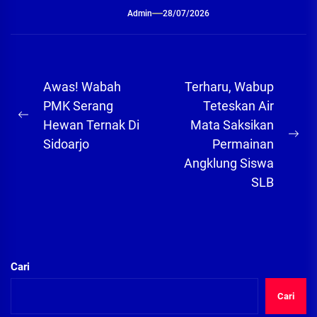
Admin
28/07/2026
Navigasi
Awas! Wabah
Terharu, Wabup
pos
PMK Serang
Teteskan Air
Previous
Hewan Ternak Di
Mata Saksikan
post:
Ne
Sidoarjo
Permainan
pos
Angklung Siswa
SLB
Cari
Cari