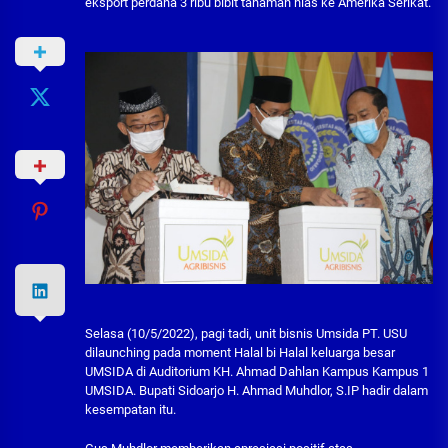
eksport perdana 3 ribu bibit tanaman hias ke Amerika Serikat.
Selasa (10/5/2022), pagi tadi, unit bisnis Umsida PT. USU
dilaunching pada moment Halal bi Halal keluarga besar
UMSIDA di Auditorium KH. Ahmad Dahlan Kampus Kampus 1
UMSIDA. Bupati Sidoarjo H. Ahmad Muhdlor, S.IP hadir dalam
kesempatan itu.