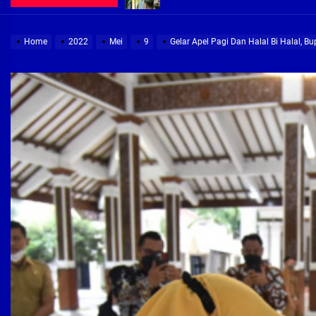
Terima aduan warga, Komisi A cari
Home
2022
Mei
9
Gelar Apel Pagi Dan Halal Bi Halal, B
Demi Jajaran Direksi Delta Tirta Ya
Pembebasan Lahan Segera Rampun
Peduli Warga Miskin, Bupati Sidoa
Pembebasan Lahan Hampir Rampun
Terima aduan warga, Komisi A cari
Demi Jajaran Direksi Delta Tirta Ya