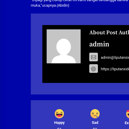
muka,”ucapnya.(Abidin)
About Post Aut
admin
admin@liputansi
https://liputansi
Happy
Sad
Ex
0
%
0
%