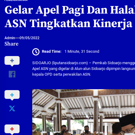
Gelar Apel Pagi Dan Hala
ASN Tingkatkan Kinerja
Admin
09/05/2022
Share
Read Time:
1 Minute, 31 Second
SIDOARJO (liputansidoarjo.com) – Pemkab Sidoarjo menggelar 
Apel ASN yang digelar di Alun-alun Sidoarjo dipimpin langsung
kepala OPD serta perwakilan ASN.