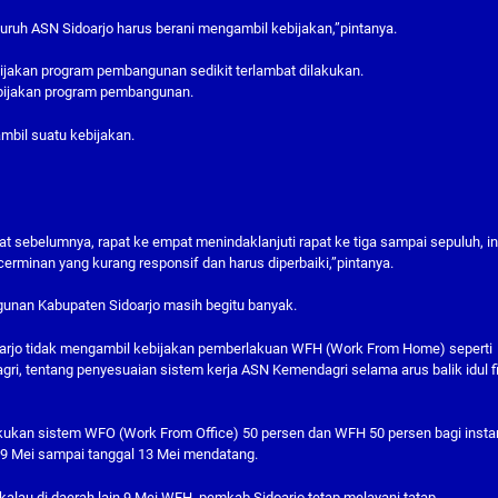
eluruh ASN Sidoarjo harus berani mengambil kebijakan,”pintanya.
ijakan program pembangunan sedikit terlambat dilakukan.
bijakan program pembangunan.
mbil suatu kebijakan.
 sebelumnya, rapat ke empat menindaklanjuti rapat ke tiga sampai sepuluh, in
 cerminan yang kurang responsif dan harus diperbaiki,”pintanya.
nan Kabupaten Sidoarjo masih begitu banyak.
oarjo tidak mengambil kebijakan pemberlakuan WFH (Work From Home) seperti
, tentang penyesuaian sistem kerja ASN Kemendagri selama arus balik idul fi
ukan sistem WFO (Work From Office) 50 persen dan WFH 50 persen bagi insta
l 9 Mei sampai tanggal 13 Mei mendatang.
alau di daerah lain 9 Mei WFH, pemkab Sidoarjo tetap melayani tatap