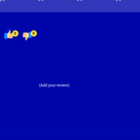
0
%
0
0
(Add your review)