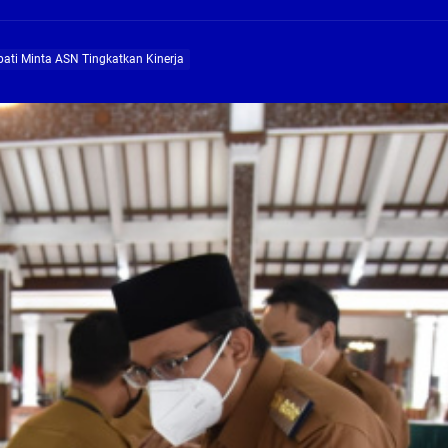
 solusi masalah warga Seketi dan Urangagung
upati Minta ASN Tingkatkan Kinerja
ng Profesional Dan Kapabel, Komisi B Dua Kali Panggil Pansel Dan Minta Ada Pa
g, Pembangunan Fly Over Gedangan Semakin Dekat
rjo Masif Jalankan Program Rehab RTLH
g, Pembangunan Fly over Gedangan Semakin Dekat
 solusi masalah warga Seketi dan Urangagung
ng Profesional Dan Kapabel, Komisi B Dua Kali Panggil Pansel Dan Minta Ada Pa