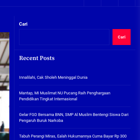
05/08/2026
Plafon Ruang Kelas Ambruk,
Ketua Komisi D Langsung Sidak
kta Integritas
Cari
SDN Gilang II Tulangan
05/08/2026
Cari
Innalilahi, Cak Sholeh
Meninggal Dunia
Recent Posts
07/08/2026
Innalilahi, Cak Sholeh Meninggal Dunia
Mantap, MI Muslimat NU
Pucang Raih Penghargaan
kta Integritas
Pendidikan Tingkat
Mantap, MI Muslimat NU Pucang Raih Penghargaan
Internasional
Pendidikan Tingkat Internasional
06/08/2026
Gelar FGD Bersama BNN, SMP Al
Gelar FGD Bersama BNN, SMP Al Muslim Bentengi Siswa Dari
Muslim Bentengi Siswa Dari
Pengaruh Buruk Narkoba
Pengaruh Buruk Narkoba
05/08/2026
Tabuh Perangi Miras, Ealah Hukumannya Cuma Bayar Rp 300