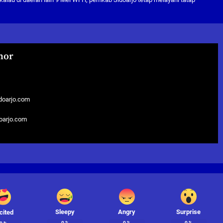
hor
doarjo.com
doarjo.com
Sleepy
Angry
Surprise
cited
0
%
0
%
0
%