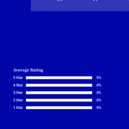
Average Rating
5 Star
0%
4 Star
0%
3 Star
0%
2 Star
0%
1 Star
0%