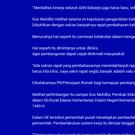
“Mentalitas kinerja seluruh ASN Sidoarjo juga harus baru, s
Gus Muhdlor melihat selama ini keputusan pengambilan keb
Dibuktikan dengan sekian banyaknya rapat pembahasan ke
Menurutnya hal seperti itu cerminan ketakutan dalam menga
Hal seperti itu dimintanya untuk dikikis.
Agar pembangunan dapat cepat dinikmati masyarakat.
“Ada sekian rapat yang pembahasannya menindaklanjuti rapat
harus kita kikis, saya yakin rapat segitu banyak adalah satu
Dikatakannya PR/Pekerjaan Rumah bagi kemajuan pembangu
Melihat pertimbangan itu sampai Gus Muhdlor, Pemkab Sid
dalam SE/Surat Edaran Kementerian Dalam Negeri/Kemendagri
1443 H.
Dalam SE tersebut pemerintah pusat menetapkan pemberlak
pemerintah. Pemberlakukan sistem kerja itu dimulai tangga
“Dipagi yang cukup cerah ini kami sangat berbangga bahwa k