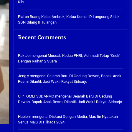
Ribu
Tabuh Perangi Miras, Ealah
Hukumannya Cuma Bayar Rp
300 Ribu
Plafon Ruang Kelas Ambruk, Ketua Komisi D Langsung Sidak
SDN Gilang II Tulangan
05/08/2026
Plafon Ruang Kelas Ambruk,
Recent Comments
Ketua Komisi D Langsung Sidak
SDN Gilang II Tulangan
05/08/2026
Pak Jo
mengenai
Muscab Kedua PHRI, Achmadi Tetap ‘Keok’
Dengan Raihan 2 Suara
Jeng y
mengenai
Sejarah Baru Di Gedung Dewan, Bapak-Anak
Resmi Dilantik Jadi Wakil Rakyat Sidoarjo
CIPTOMEI SUDARMO
mengenai
Sejarah Baru Di Gedung
Dewan, Bapak-Anak Resmi Dilantik Jadi Wakil Rakyat Sidoarjo
Habibhr
mengenai
Diskusi Dengan Media, Mas Iin Nyatakan
Serius Maju Di Pilkada 2024